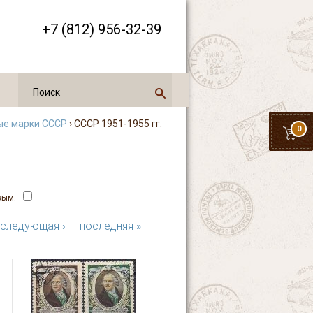
+7 (812) 956-32-39
ые марки СССР
› СССР 1951-1955 гг.
0
вым:
следующая ›
последняя »