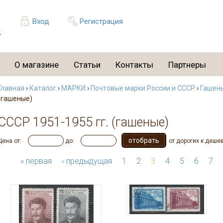
Вход
Регистрация
О магазине
Статьи
Контакты
Партнеры
Главная
›
Каталог
›
МАРКИ
›
Почтовые марки России и СССР
›
Гашен
(гашеные)
СССР 1951-1955 гг. (гашеные)
Цена от:
до:
от дорогих к деше
« первая
‹ предыдущая
1
2
3
4
5
6
7