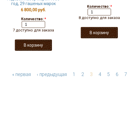
год, 29 гашеных марок
Количество:
*
6 800,00 руб.
8 доступно для заказа
Количество:
*
7 доступно для заказа
« первая
‹ предыдущая
1
2
3
4
5
6
7