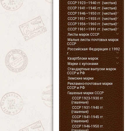
СССР 1923—1940 гг. (чистые)
СССР 1941—1945 гг. (чистые)
СССР 1946—1950 гг. (чистые)
СССР 1951—1955 гг. (чистые)
СССР 1956—1960 гг. (чистые)
СССР 1961—1991 гг. (чистые)
Листы марок СССР
Малые листы почтовых марок
СССР
Российская Федерация с 1992
г.
Квартблоки марок
Марки с купонами
Стандартные выпуски марок
СССР и РФ
Земские марки
Рекламно-почтовые марки
СССР и РФ
Гашеные марки СССР
СССР 1923-1930 гг.
(гашеные)
СССР 1931-1940 гг.
(гашеные)
СССР 1941-1945 гг.
(гашеные)
СССР 1946-1950 гг.
(гашеные)