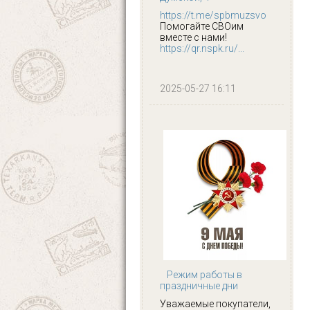
https://t.me/spbmuzsvo
Помогайте СВОим
вместе с нами!
https://qr.nspk.ru/...
2025-05-27 16:11
Режим работы в
праздничные дни
Уважаемые покупатели,