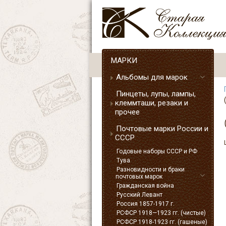
МАРКИ
Альбомы для марок
Пинцеты, лупы, лампы,
клеммташи, резаки и
прочее
Почтовые марки России и
СССР
Годовые наборы СССР и РФ
Тува
Разновидности и браки
почтовых марок
Гражданская война
Русский Левант
Россия 1857-1917 г.
РСФСР 1918—1923 гг. (чистые)
РСФСР 1918-1923 гг. (гашеные)