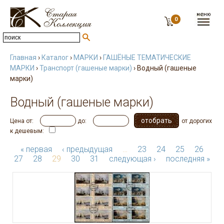
0
Главная
›
Каталог
›
МАРКИ
›
ГАШЁНЫЕ ТЕМАТИЧЕСКИЕ
МАРКИ
›
Транспорт (гашеные марки)
› Водный (гашеные
марки)
Водный (гашеные марки)
Цена от:
до:
от дорогих
к дешевым:
« первая
‹ предыдущая
…
23
24
25
26
27
28
29
30
31
следующая ›
последняя »