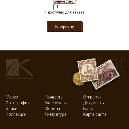
Количество:
*
1 доступно для заказа
Марки
Конверты
Открытки
Фотографии
Аксессуары
Документы
Знаки
Монеты
Боны
Коллекции
Литература
Карта сайта