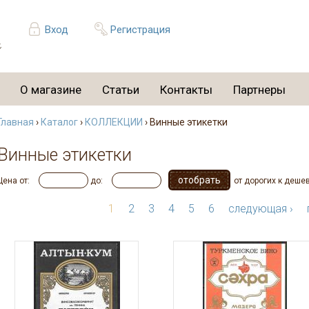
Вход
Регистрация
О магазине
Статьи
Контакты
Партнеры
Главная
›
Каталог
›
КОЛЛЕКЦИИ
› Винные этикетки
Винные этикетки
Цена от:
до:
от дорогих к деше
1
2
3
4
5
6
следующая ›