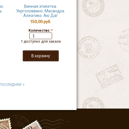
о.
Винная этикетка.
ь
Укрголоввино. Масандра.
Алеатико. Аю Даг
150,00 руб.
Количество:
*
1 доступно для заказа
последняя »