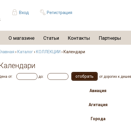
Вход
Регистрация
О магазине
Статьи
Контакты
Партнеры
Главная
›
Каталог
›
КОЛЛЕКЦИИ
› Календари
Календари
Цена от:
до:
от дорогих к деше
Авиация
Агитация
Города