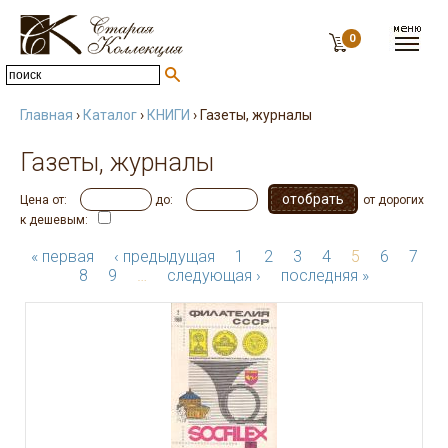
0
Главная
›
Каталог
›
КНИГИ
› Газеты, журналы
Газеты, журналы
Цена от:
до:
от дорогих
к дешевым:
« первая
‹ предыдущая
1
2
3
4
5
6
7
8
9
…
следующая ›
последняя »