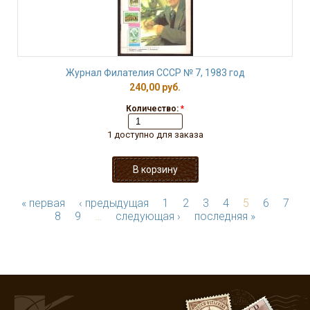
Журнал Филателия СССР № 7, 1983 год
240,00 руб.
Количество:
*
1 доступно для заказа
« первая
‹ предыдущая
1
2
3
4
5
6
7
8
9
…
следующая ›
последняя »