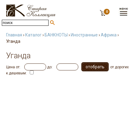
0
Главная
›
Каталог
›
БАНКНОТЫ
›
Иностранные
›
Африка
›
Уганда
Уганда
Цена от:
до:
от дорогих
к дешевым: