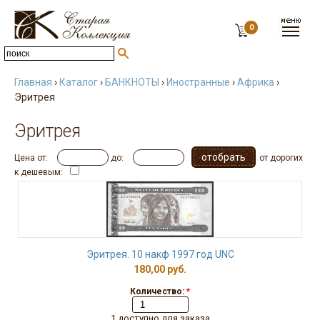
0
Главная
›
Каталог
›
БАНКНОТЫ
›
Иностранные
›
Африка
›
Эритрея
Эритрея
Цена от:
до:
от дорогих
к дешевым:
Эритрея. 10 накф 1997 год UNC
180,00 руб.
Количество:
*
1 доступно для заказа