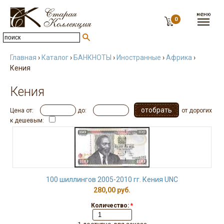
0
Главная
›
Каталог
›
БАНКНОТЫ
›
Иностранные
›
Африка
›
Кения
Кения
Цена от:
до:
от дорогих
к дешевым:
100 шиллингов 2005-2010 гг. Кения UNC
280,00 руб.
Количество:
*