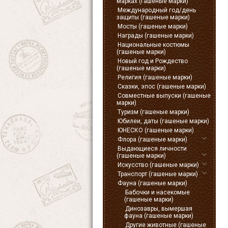
марках (гашеные марки)
Международный год/день
защиты (гашеные марки)
Мосты (гашеные марки)
Награды (гашеные марки)
Национальные костюмы
(гашеные марки)
Новый год и Рождество
(гашеные марки)
Религия (гашеные марки)
Сказки, эпос (гашеные марки)
Совместные выпуски (гашеные
марки)
Туризм (гашеные марки)
Юбилеи, даты (гашеные марки)
ЮНЕСКО (гашеные марки)
Флора (гашеные марки)
Выдающиеся личности
(гашеные марки)
Искусство (гашеные марки)
Транспорт (гашеные марки)
Фауна (гашеные марки)
Бабочки и насекомые
(гашеные марки)
Динозавры, вымершая
фауна (гашеные марки)
Другие животные (гашеные