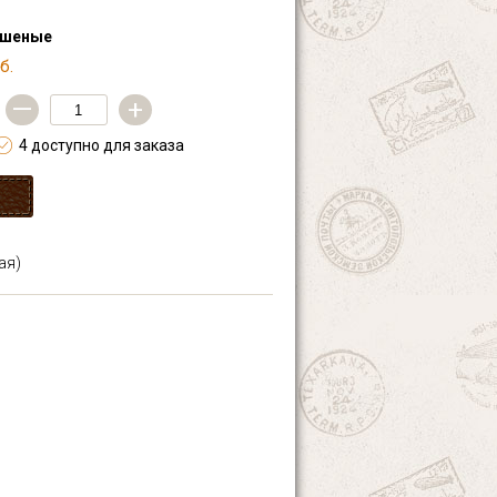
ашеные
б.
—
+
4 доступно для заказа
ая)