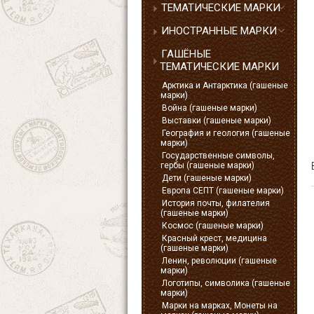
ТЕМАТИЧЕСКИЕ МАРКИ
ИНОСТРАННЫЕ МАРКИ
ГАШЁНЫЕ
ТЕМАТИЧЕСКИЕ МАРКИ
Арктика и Антарктика (гашеные
марки)
Война (гашеные марки)
Выставки (гашеные марки)
География и геология (гашеные
марки)
Государственные символы,
гербы (гашеные марки)
Дети (гашеные марки)
Европа СЕПТ (гашеные марки)
История почты, филателия
(гашеные марки)
Космос (гашеные марки)
Красный крест, медицина
(гашеные марки)
Ленин, революции (гашеные
марки)
Логотипы, символика (гашеные
марки)
Марки на марках, Монеты на