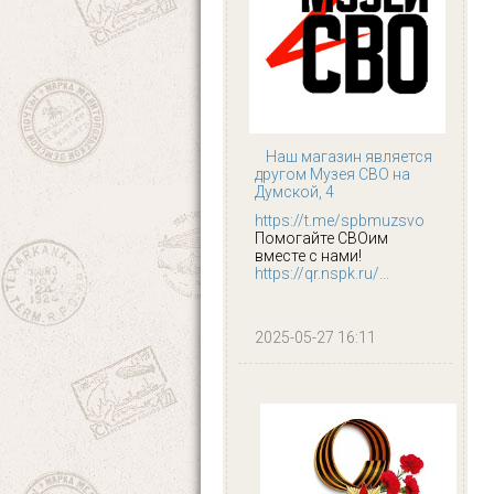
Наш магазин является
другом Музея СВО на
Думской, 4
https://t.me/spbmuzsvo
Помогайте СВОим
вместе с нами!
https://qr.nspk.ru/...
2025-05-27 16:11