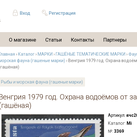
Вход
Регистрация
О магазине
Статьи
Контакты
Партнеры
Главная
›
Каталог
›
МАРКИ
›
ГАШЁНЫЕ ТЕМАТИЧЕСКИЕ МАРКИ
›
Фау
морская фауна (гашеные марки)
› Венгрия 1979 год. Охрана водоём
(гашёная)
Рыбы и морская фауна (гашеные марки)
Венгрия 1979 год. Охрана водоёмов от з
(гашёная)
Артикул:
ячс2
Каталог:
Mi
№:
3369