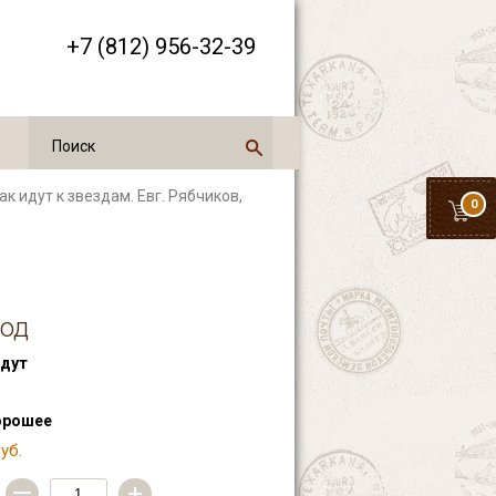
+7 (812) 956-32-39
Так идут к звездам. Евг. Рябчиков,
0
год
дут
орошее
уб.
—
+