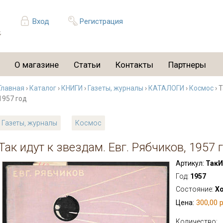
Вход
Регистрация
О магазине
Статьи
Контакты
Партнеры
Главная
›
Каталог
›
КНИГИ
›
Газеты, журналы
›
КАТАЛОГИ
›
Космос
› 
1957 год
Газеты, журналы
Космос
Так идут к звездам. Евг. Рябчиков, 1957 
Артикул:
ТакИ
Год:
1957
Состояние:
Х
300,00 р
Цена:
Количество: