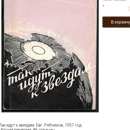
*
Так идут к звездам. Евг. Рябчиков, 1957 год
Мягкий переплет, 86 страниц.