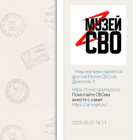
Наш магазин является
другом Музея СВО на
Думской, 4
https://t.me/spbmuzsvo
Помогайте СВОим
вместе с нами!
https://qr.nspk.ru/...
2025-05-27 16:11