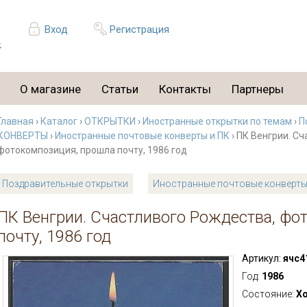
Вход
Регистрация
О магазине
Статьи
Контакты
Партнеры
Главная
›
Каталог
›
ОТКРЫТКИ
›
Иностранные открытки по темам
›
П
КОНВЕРТЫ
›
Иностранные почтовые конверты и ПК
› ПК Венгрии. С
фотокомпозиция, прошла почту, 1986 год
Поздравительные открытки
Иностранные почтовые конверты
ПК Венгрии. Счастливого Рождества, фо
почту, 1986 год
Артикул:
ячс4
Год:
1986
Состояние:
Х