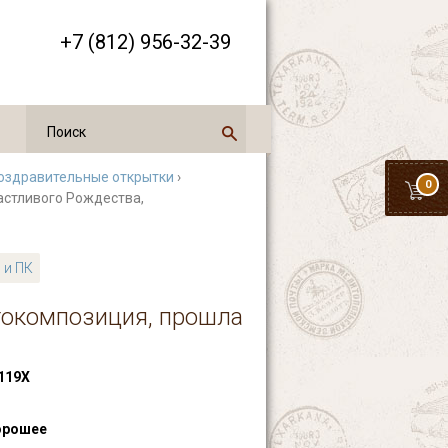
+7 (812) 956-32-39
оздравительные открытки
›
0
частливого Рождества,
 и ПК
токомпозиция, прошла
119Х
орошее