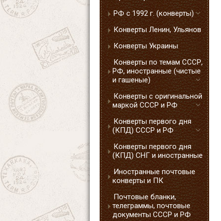
РФ с 1992 г. (конверты)
Конверты Ленин, Ульянов
Конверты Украины
Конверты по темам СССР,
РФ, иностранные (чистые
и гашеные)
Конверты с оригинальной
маркой СССР и РФ
Конверты первого дня
(КПД) СССР и РФ
Конверты первого дня
(КПД) СНГ и иностранные
Иностранные почтовые
конверты и ПК
Почтовые бланки,
телеграммы, почтовые
документы СССР и РФ