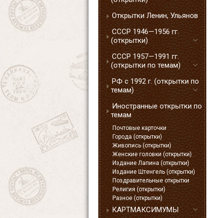
Открытки Ленин, Ульянов
СССР 1946—1956 гг.
(открытки)
СССР 1957—1991 гг.
(открытки по темам)
РФ с 1992 г. (открытки по
темам)
Иностранные открытки по
темам
Почтовые карточки
Города (открытки)
Живопись (открытки)
Женские головки (открытки)
Издание Лапина (открытки)
Издание Штенгель (открытки)
Поздравительные открытки
Религия (открытки)
Разное (открытки)
КАРТМАКСИМУМЫ