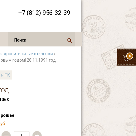
+7 (812) 956-32-39
оздравительные открытки
›
0
Новым годом! 28.11.1991 год
 и ПК
год
106Х
орошее
уб.
—
+