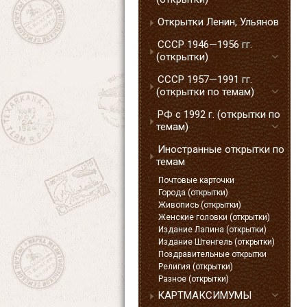
Открытки Ленин, Ульянов
СССР 1946—1956 гг.
(открытки)
СССР 1957—1991 гг.
(открытки по темам)
РФ с 1992 г. (открытки по
темам)
Иностранные открытки по
темам
Почтовые карточки
Города (открытки)
Живопись (открытки)
Женские головки (открытки)
Издание Лапина (открытки)
Издание Штенгель (открытки)
Поздравительные открытки
Религия (открытки)
Разное (открытки)
КАРТМАКСИМУМЫ