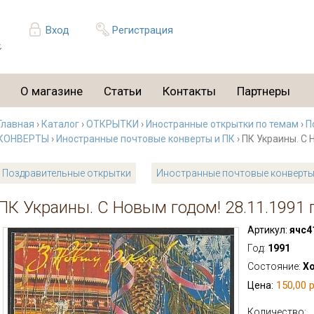
Вход
Регистрация
О магазине
Статьи
Контакты
Партнеры
Главная
›
Каталог
›
ОТКРЫТКИ
›
Иностранные открытки по темам
›
П
КОНВЕРТЫ
›
Иностранные почтовые конверты и ПК
› ПК Украины. С 
Поздравительные открытки
Иностранные почтовые конверты
ПК Украины. С Новым годом! 28.11.1991 
Артикул:
ячс4
Год:
1991
Состояние:
Х
150,00 р
Цена:
Количество: