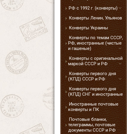
РФ с 1992 г. (конверты)
Конверты Ленин, Ульянов
Конверты Украины
Конверты по темам СССР,
РФ, иностранные (чистые
и гашеные)
Конверты с оригинальной
маркой СССР и РФ
Конверты первого дня
(КПД) СССР и РФ
Конверты первого дня
(КПД) СНГ и иностранные
Иностранные почтовые
конверты и ПК
Почтовые бланки,
телеграммы, почтовые
документы СССР и РФ