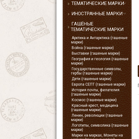
ТЕМАТИЧЕСКИЕ МАРКИ
ИНОСТРАННЫЕ МАРКИ
ГАШЁНЫЕ
ТЕМАТИЧЕСКИЕ МАРКИ
Арктика и Антарктика (гашеные
марки)
Война (гашеные марки)
Выставки (гашеные марки)
География и геология (гашеные
марки)
Государственные символы,
гербы (гашеные марки)
Дети (гашеные марки)
Европа СЕПТ (гашеные марки)
История почты, филателия
(гашеные марки)
Космос (гашеные марки)
Красный крест, медицина
(гашеные марки)
Ленин, революции (гашеные
марки)
Логотипы, символика (гашеные
марки)
Марки на марках, Монеты на