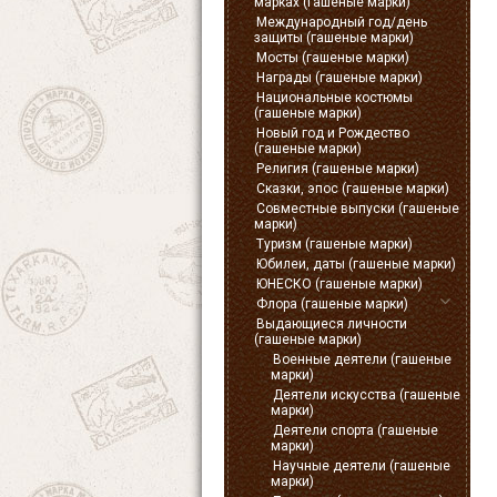
марках (гашеные марки)
Международный год/день
защиты (гашеные марки)
Мосты (гашеные марки)
Награды (гашеные марки)
Национальные костюмы
(гашеные марки)
Новый год и Рождество
(гашеные марки)
Религия (гашеные марки)
Сказки, эпос (гашеные марки)
Совместные выпуски (гашеные
марки)
Туризм (гашеные марки)
Юбилеи, даты (гашеные марки)
ЮНЕСКО (гашеные марки)
Флора (гашеные марки)
Выдающиеся личности
(гашеные марки)
Военные деятели (гашеные
марки)
Деятели искусства (гашеные
марки)
Деятели спорта (гашеные
марки)
Научные деятели (гашеные
марки)