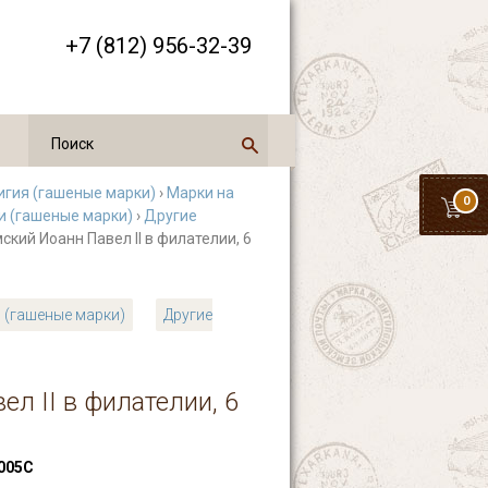
+7 (812) 956-32-39
игия (гашеные марки)
›
Марки на
0
 (гашеные марки)
›
Другие
мский Иоанн Павел II в филателии, 6
 (гашеные марки)
Другие
ел II в филателии, 6
005С