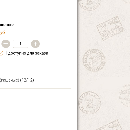
ашеные
уб.
—
+
1 доступно для заказа
 (гашёные)
(12/12)