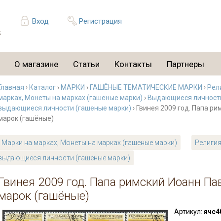
Вход
Регистрация
О магазине
Статьи
Контакты
Партнеры
Главная
›
Каталог
›
МАРКИ
›
ГАШЁНЫЕ ТЕМАТИЧЕСКИЕ МАРКИ
›
Рел
марках, Монеты на марках (гашеные марки)
›
Выдающиеся личности
выдающиеся личности (гашеные марки)
› Гвинея 2009 год. Папа ри
марок (гашёные)
Марки на марках, Монеты на марках (гашеные марки)
Религия
выдающиеся личности (гашеные марки)
Гвинея 2009 год. Папа римский Иоанн Пав
марок (гашёные)
Артикул:
ячс4