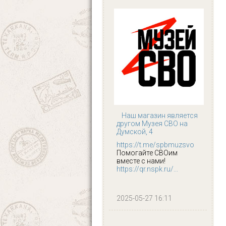
Наш магазин является
другом Музея СВО на
Думской, 4
https://t.me/spbmuzsvo
Помогайте СВОим
вместе с нами!
https://qr.nspk.ru/...
2025-05-27 16:11