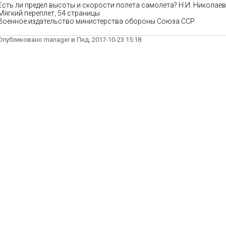
Есть ли предел высоты и скорости полета самолета? Н.И. Николаев,
Мягкий переплет, 54 страницы
Военное издательство министерства обороны Союза ССР
Опубликовано manager в Пнд, 2017-10-23 15:18