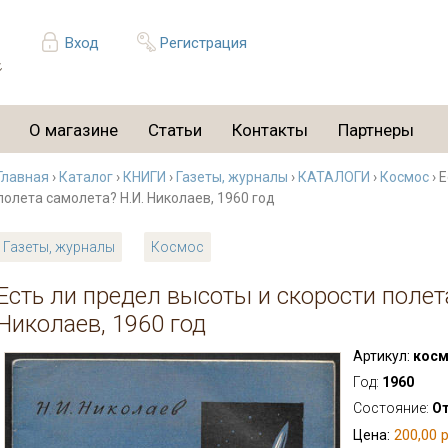
Вход
Регистрация
О магазине
Статьи
Контакты
Партнеры
Главная
›
Каталог
›
КНИГИ
›
Газеты, журналы
›
КАТАЛОГИ
›
Космос
› 
полета самолета? Н.И. Николаев, 1960 год
Газеты, журналы
Космос
Есть ли предел высоты и скорости полет
Николаев, 1960 год
Артикул:
косм
Год:
1960
Состояние:
О
200,00 р
Цена: