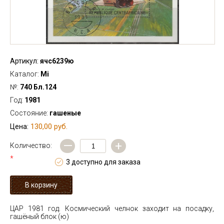
Артикул:
ячс6239ю
Каталог:
Mi
№:
740 Бл.124
Год:
1981
Состояние:
гашеные
130,00 руб.
Цена:
—
+
Количество:
*
3 доступно для заказа
ЦАР 1981 год. Космический челнок заходит на посадку,
гашёный блок (ю)