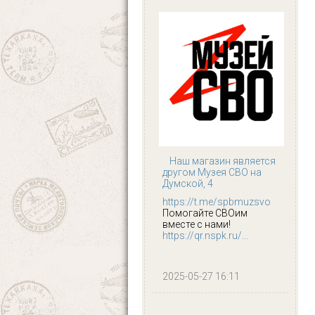
Наш магазин является
другом Музея СВО на
Думской, 4
https://t.me/spbmuzsvo
Помогайте СВОим
вместе с нами!
https://qr.nspk.ru/...
2025-05-27 16:11