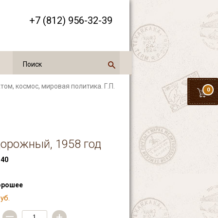
+7 (812) 956-32-39
Атом, космос, мировая политика. Г.П.
0
дорожный, 1958 год
40
орошее
уб.
—
+