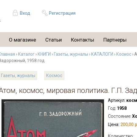
Вход
Регистрация
О магазине
Статьи
Контакты
Партнеры
Главная
›
Каталог
›
КНИГИ
›
Газеты, журналы
›
КАТАЛОГИ
›
Космос
› 
Задорожный, 1958 год
Газеты, журналы
Космос
Атом, космос, мировая политика. Г.П. За
Артикул:
косм
Год:
1958
Состояние:
Х
200,00 р
Цена:
Количество: