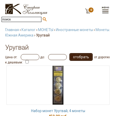
0
Главная
›
Каталог
›
МОНЕТЫ
›
Иностранные монеты
›
Монеты.
Южная Америка
› Уругвай
Уругвай
Цена от:
до:
от дорогих
к дешевым:
Набор монет Уругвай, 4 монеты