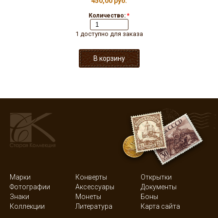
450,00 руб.
Количество:
*
1 доступно для заказа
Марки
Конверты
Открытки
Фотографии
Аксессуары
Документы
Знаки
Монеты
Боны
Коллекции
Литература
Карта сайта