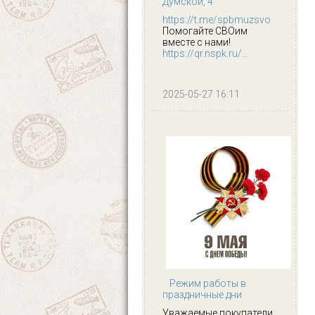
Думской, 4
https://t.me/spbmuzsvo
Помогайте СВОим
вместе с нами!
https://qr.nspk.ru/...
2025-05-27 16:11
Режим работы в
праздничные дни
Уважаемые покупатели,