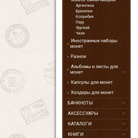
Монеты. Южная Америка
Аргентина
Бразилия
Колумбия
Перу
Уругвай
Чили
Иностранные наборы
монет
Разное
Альбомы и листы для
монет
Капсулы для монет
Холдеры для монет
БАНКНОТЫ
АКСЕССУАРЫ
КАТАЛОГИ
КНИГИ