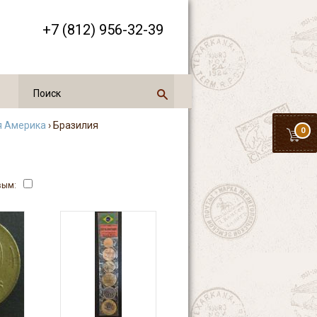
+7 (812) 956-32-39
я Америка
› Бразилия
0
вым: