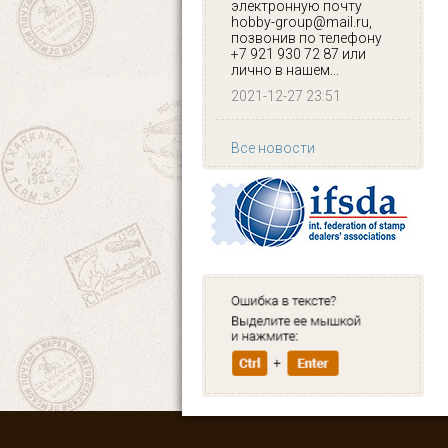
электронную почту
hobby-group@mail.ru,
позвонив по телефону
+7 921 930 72 87 или
лично в нашем...
2021-12-27 23:51
Все новости