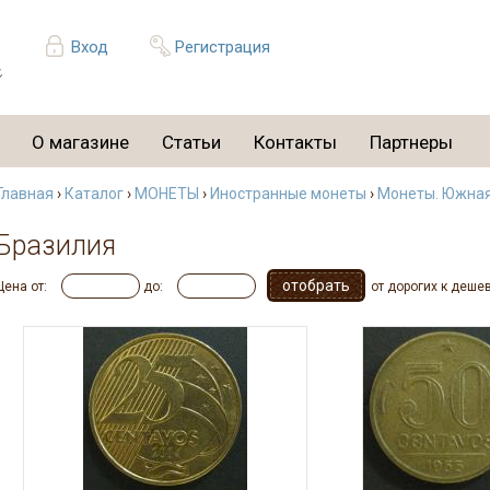
Вход
Регистрация
О магазине
Статьи
Контакты
Партнеры
Главная
›
Каталог
›
МОНЕТЫ
›
Иностранные монеты
›
Монеты. Южна
Бразилия
Цена от:
до:
от дорогих к деше