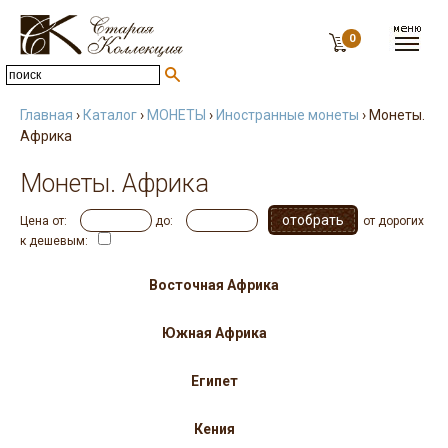
0
Главная
›
Каталог
›
МОНЕТЫ
›
Иностранные монеты
› Монеты.
Африка
Монеты. Африка
Цена от:
до:
от дорогих
к дешевым:
Восточная Африка
Южная Африка
Египет
Кения