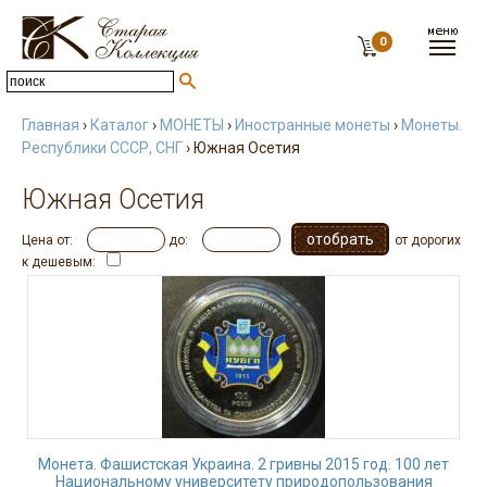
0
Главная
›
Каталог
›
МОНЕТЫ
›
Иностранные монеты
›
Монеты.
Республики СССР, СНГ
› Южная Осетия
Южная Осетия
Цена от:
до:
от дорогих
к дешевым:
Монета. Фашистская Украина. 2 гривны 2015 год. 100 лет
Национальному университету природопользования