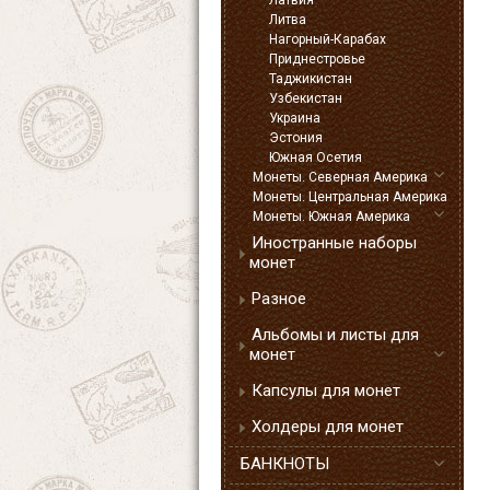
Латвия
Литва
Нагорный-Карабах
Приднестровье
Таджикистан
Узбекистан
Украина
Эстония
Южная Осетия
Монеты. Северная Америка
Монеты. Центральная Америка
Монеты. Южная Америка
Иностранные наборы
монет
Разное
Альбомы и листы для
монет
Капсулы для монет
Холдеры для монет
БАНКНОТЫ