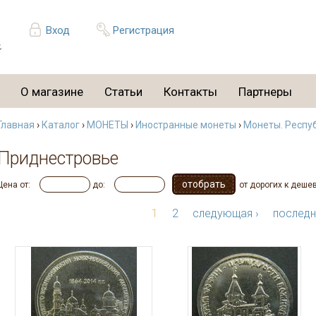
Вход
Регистрация
О магазине
Статьи
Контакты
Партнеры
Главная
›
Каталог
›
МОНЕТЫ
›
Иностранные монеты
›
Монеты. Респу
Приднестровье
Цена от:
до:
от дорогих к деше
1
2
следующая ›
последн