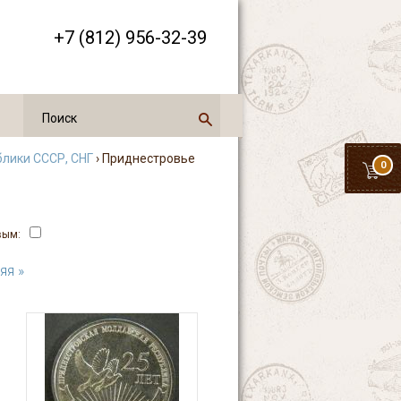
+7 (812) 956-32-39
блики СССР, СНГ
› Приднестровье
0
вым:
яя »