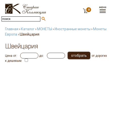
0
Главная
›
Каталог
›
МОНЕТЫ
›
Иностранные монеты
›
Монеты.
Европа
› Швейцария
Швейцария
Цена от:
до:
от дорогих
к дешевым: