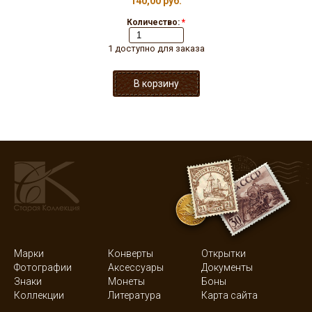
140,00 руб.
Количество:
*
1 доступно для заказа
Марки
Конверты
Открытки
Фотографии
Аксессуары
Документы
Знаки
Монеты
Боны
Коллекции
Литература
Карта сайта