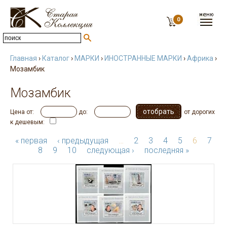
0
Главная
›
Каталог
›
МАРКИ
›
ИНОСТРАННЫЕ МАРКИ
›
Африка
›
Мозамбик
Мозамбик
Цена от:
до:
от дорогих
к дешевым:
« первая
‹ предыдущая
…
2
3
4
5
6
7
8
9
10
следующая ›
последняя »