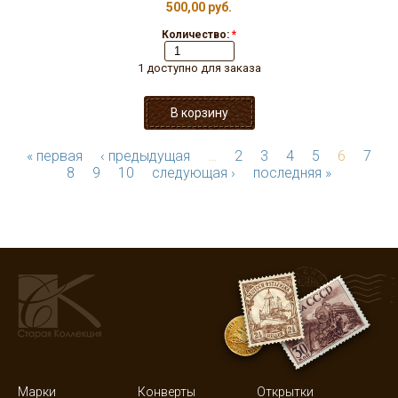
500,00 руб.
Количество:
*
1 доступно для заказа
« первая
‹ предыдущая
…
2
3
4
5
6
7
8
9
10
следующая ›
последняя »
Марки
Конверты
Открытки