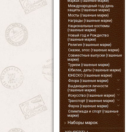
марках (гашеные марки)
Международный год/день
защиты (гашеные марки)
Мосты (гашеные марки)
Награды (гашеные марки)
Национальные костюмы
(гашеные марки)
Новый год и Рождество
(гашеные марки)
Религия (гашеные марки)
Сказки, эпос (гашеные марки)
Совместные выпуски (гашеные
марки)
Туризм (гашеные марки)
Юбилеи, даты (гашеные марки)
ЮНЕСКО (гашеные марки)
Флора (гашеные марки)
Выдающиеся личности
(гашеные марки)
Искусство (гашеные марки)
Транспорт (гашеные марки)
Фауна (гашеные марки)
Олимпиада и спорт (гашеные
марки)
Наборы марок