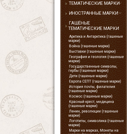
ТЕМАТИЧЕСКИЕ МАРКИ
ИНОСТРАННЫЕ МАРКИ
ГАШЁНЫЕ
ТЕМАТИЧЕСКИЕ МАРКИ
Арктика и Антарктика (гашеные
марки)
Война (гашеные марки)
Выставки (гашеные марки)
География и геология (гашеные
марки)
Государственные символы,
гербы (гашеные марки)
Дети (гашеные марки)
Европа СЕПТ (гашеные марки)
История почты, филателия
(гашеные марки)
Космос (гашеные марки)
Красный крест, медицина
(гашеные марки)
Ленин, революции (гашеные
марки)
Логотипы, символика (гашеные
марки)
Марки на марках, Монеты на