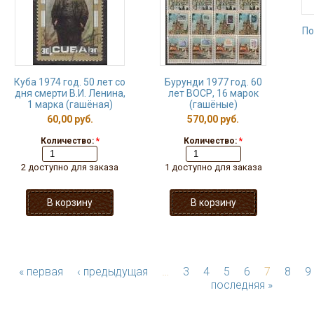
По
Куба 1974 год. 50 лет со
Бурунди 1977 год. 60
дня смерти В.И. Ленина,
лет ВОСР, 16 марок
1 марка (гашёная)
(гашёные)
60,00 руб.
570,00 руб.
Количество:
*
Количество:
*
2 доступно для заказа
1 доступно для заказа
« первая
‹ предыдущая
…
3
4
5
6
7
8
9
последняя »