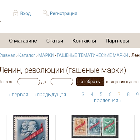
Вход
Регистрация
О магазине
Статьи
Контакты
Партнеры
Главная
›
Каталог
›
МАРКИ
›
ГАШЁНЫЕ ТЕМАТИЧЕСКИЕ МАРКИ
› Лен
Ленин, революции (гашеные марки)
Цена от:
до:
от дорогих к деше
« первая
‹ предыдущая
…
3
4
5
6
7
8
9
последняя »