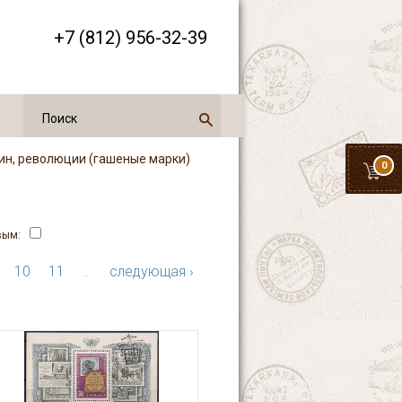
+7 (812) 956-32-39
ин, революции (гашеные марки)
0
вым:
10
11
…
следующая ›