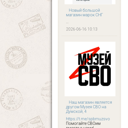
Новый большой
магазин марок СНГ
...
2026-06-16 10:13
Наш магазин является
другом Музея СВО на
Думской, 4
https://t.me/spbmuzsvo
Помогайте СВОим
вместе с нами!