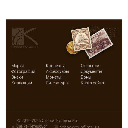
Марки
Конверты
Открытки
Фотографии
Аксессуары
Документы
Знаки
Монеты
Боны
Коллекции
Литература
Карта сайта
© 2010-2026 Старая Коллекция
Санкт-Петербург
hobby-group@mail.ru