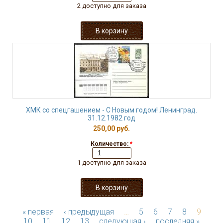
2 доступно для заказа
ХМК со спецгашением - С Новым годом! Ленинград.
31.12.1982 год
250,00 руб.
Количество:
*
1 доступно для заказа
« первая
‹ предыдущая
…
5
6
7
8
9
10
11
12
13
следующая ›
последняя »