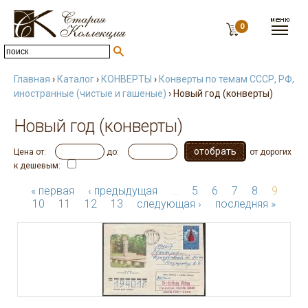
0
Главная
›
Каталог
›
КОНВЕРТЫ
›
Конверты по темам СССР, РФ,
иностранные (чистые и гашеные)
› Новый год (конверты)
Новый год (конверты)
Цена от:
до:
от дорогих
к дешевым:
« первая
‹ предыдущая
…
5
6
7
8
9
10
11
12
13
следующая ›
последняя »