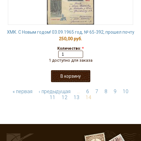
ХМК. С Новым годом! 03.09.1965 год, № 65-392, прошел почту
250,00 руб.
Количество:
*
1 доступно для заказа
« первая
‹ предыдущая
…
6
7
8
9
10
11
12
13
14