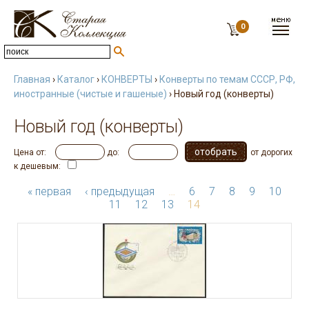
0
Главная
›
Каталог
›
КОНВЕРТЫ
›
Конверты по темам СССР, РФ,
иностранные (чистые и гашеные)
› Новый год (конверты)
Новый год (конверты)
Цена от:
до:
от дорогих
к дешевым:
« первая
‹ предыдущая
…
6
7
8
9
10
11
12
13
14