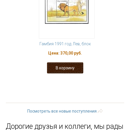
Гамбия 1991 год. Лев, блок
Цена:
370,00 руб.
« первая
‹ предыдущая
…
2
3
4
5
6
7
8
9
10
…
следующая ›
последняя »
Посмотреть все новые поступления
Дорогие друзья и коллеги, мы рады