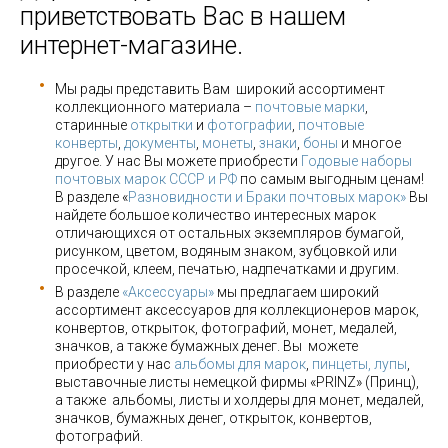
приветствовать Вас в нашем
интернет-магазине.
Мы рады представить Вам широкий ассортимент
коллекционного материала –
почтовые марки
,
старинные
открытки
и
фотографии
,
почтовые
конверты
,
документы
,
монеты
,
знаки
,
боны
и многое
другое. У нас Вы можете приобрести
Годовые наборы
почтовых марок СССР и РФ
по самым выгодным ценам!
В разделе «
Разновидности и Браки почтовых марок»
Вы
найдете большое количество интересных марок
отличающихся от остальных экземпляров бумагой,
рисунком, цветом, водяным знаком, зубцовкой или
просечкой, клеем, печатью, надпечатками и другим.
В разделе
«Аксессуары»
мы предлагаем широкий
ассортимент аксессуаров для коллекционеров марок,
конвертов, открыток, фотографий, монет, медалей,
значков, а также бумажных денег. Вы можете
приобрести у нас
альбомы для марок
,
пинцеты, лупы
,
выставочные листы немецкой фирмы «PRINZ» (Принц),
а также альбомы, листы и холдеры для монет, медалей,
значков, бумажных денег, открыток, конвертов,
фотографий.