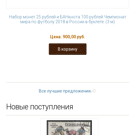
Набор монет 25 рублей и БАНкнота 100 рублей Чемпионат
мира по футболу 2018 в России в буклете. (3 м)
Цена:
900,00 руб.
« первая
‹ предыдущая
…
2
3
4
5
6
7
8
9
10
…
следующая ›
последняя »
Все лучшие предложения
Новые поступления