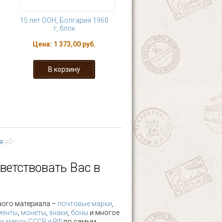
15 лет ООН, Болгария 1960
г, блок
Цена:
1 373,00 руб.
4
5
6
7
8
последняя »
я
ветствовать Вас в
ного материала –
почтовые марки
,
менты
,
монеты
,
знаки
,
боны
и многое
х марок СССР и РФ
по самым