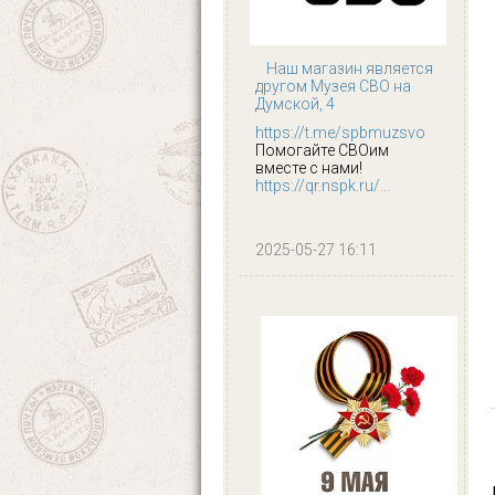
Наш магазин является
другом Музея СВО на
Думской, 4
https://t.me/spbmuzsvo
Помогайте СВОим
вместе с нами!
https://qr.nspk.ru/...
2025-05-27 16:11