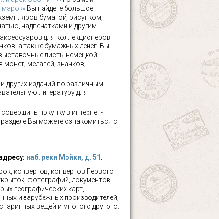
х марок»
Вы найдете большое
кземпляров бумагой, рисунком,
чатью, надпечатками и другим.
аксессуаров для коллекционеров
чков, а также бумажных денег. Вы
 выставочные листы немецкой
 монет, медалей, значков,
а и других изданий по различным
авательную литературу для
 совершить покупку в интернет-
м разделе Вы можете ознакомиться с
 адресу:
наб. реки Мойки, д. 51
.
ок, конвертов, конвертов Первого
ткрыток, фотографий, документов,
рых географических карт,
нных и зарубежных производителей,
 старинных вещей и многого другого.