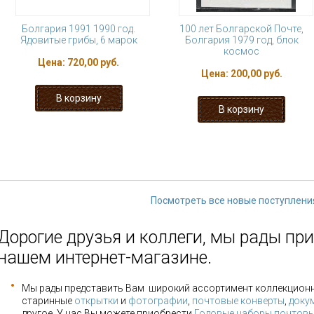
Болгария 1991 1990 год.
100 лет Болгарской Почте,
Ядовитые грибы, 6 марок
Болгария 1979 год, блок
космос
Цена:
720,00 руб.
Цена:
200,00 руб.
« первая
‹ предыдущая
1
2
3
9
…
следующая ›
Посмотреть все новые поступлени
Дорогие друзья и коллеги, мы рады при
нашем интернет-магазине.
Мы рады представить Вам широкий ассортимент коллекцион
старинные
открытки
и
фотографии
,
почтовые конверты
,
доку
другое. У нас Вы можете приобрести
Годовые наборы почтовы