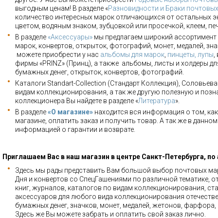
выгодным ценам! В разделе «
Разновидности и Браки почтовы
количество интересных марок отличающихся от остальных э
цветом, водяным знаком, зубцовкой или просечкой, клеем, пе
В разделе
«Аксессуары»
мы предлагаем широкий ассортимент 
марок, конвертов, открыток, фотографий, монет, медалей, зна
можете приобрести у нас
альбомы для марок
,
пинцеты, лупы
,
фирмы «PRINZ» (Принц), а также альбомы, листы и холдеры для
бумажных денег, открыток, конвертов, фотографий.
Каталоги Standart-Collection (Стандарт Коллекция), Соловьев
видам коллекционирования, а так же другую полезную и позн
коллекционера Вы найдете в разделе «
Литература
».
В разделе
«О магазине»
находится вся информация о том, как
магазине, оплатить заказ и получить товар. А так же в данно
информацией о гарантии и возврате.
Приглашаем Вас в наш магазин в центре Санкт-Петербурга, по
Здесь мы рады представить Вам большой выбор почтовых мар
Дня и конвертов со СпецГашениями по различной тематике, о
книг, журналов, каталогов по видам коллекционирования, ста
аксессуаров для любого вида коллекционирования отечестве
бумажных денег, значков, монет, медалей, жетонов, фарфора,
Здесь же Вы можете забрать и оплатить свой заказ лично.