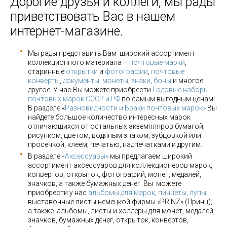
Дорогие друзья и коллеги, мы рады
приветствовать Вас в нашем
интернет-магазине.
Мы рады представить Вам широкий ассортимент
коллекционного материала –
почтовые марки
,
старинные
открытки
и
фотографии
,
почтовые
конверты
,
документы
,
монеты
,
знаки
,
боны
и многое
другое. У нас Вы можете приобрести
Годовые наборы
почтовых марок СССР и РФ
по самым выгодным ценам!
В разделе «
Разновидности и Браки почтовых марок»
Вы
найдете большое количество интересных марок
отличающихся от остальных экземпляров бумагой,
рисунком, цветом, водяным знаком, зубцовкой или
просечкой, клеем, печатью, надпечатками и другим.
В разделе
«Аксессуары»
мы предлагаем широкий
ассортимент аксессуаров для коллекционеров марок,
конвертов, открыток, фотографий, монет, медалей,
значков, а также бумажных денег. Вы можете
приобрести у нас
альбомы для марок
,
пинцеты, лупы
,
выставочные листы немецкой фирмы «PRINZ» (Принц),
а также альбомы, листы и холдеры для монет, медалей,
значков, бумажных денег, открыток, конвертов,