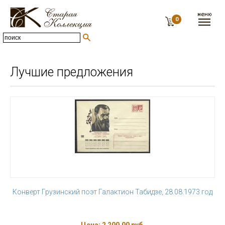
0
Лучшие предложения
Конверт Грузинский поэт Галактион Табидзе, 28.08.1973 год