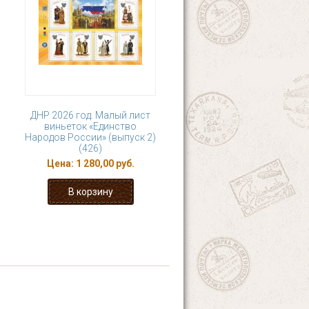
ДНР 2026 год. Малый лист
виньеток «Единство
Народов России» (выпуск 2)
(426)
Цена:
1 280,00 руб.
4
5
6
7
8
последняя »