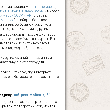
ного материала –
почтовые марки
,
менты
,
монеты
,
знаки
,
боны
и многое
х марок СССР и РФ
по самым
х марок»
Вы найдете большое
кземпляров бумагой, рисунком,
чатью, надпечатками и другим.
аксессуаров для коллекционеров
чков, а также бумажных денег. Вы
 выставочные листы немецкой
 монет, медалей, значков,
а и других изданий по различным
авательную литературу для
 совершить покупку в интернет-
м разделе Вы можете ознакомиться с
 адресу:
наб. реки Мойки, д. 51
.
ок, конвертов, конвертов Первого
ткрыток, фотографий, документов,