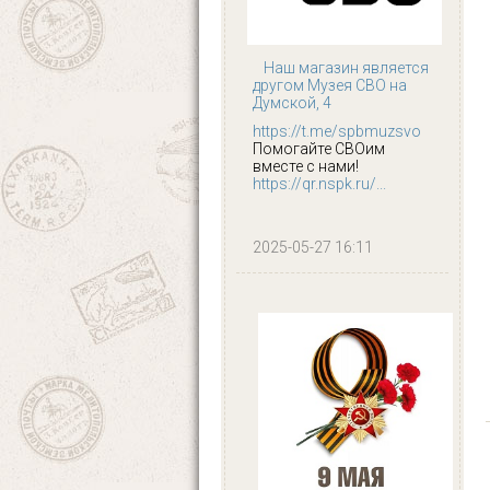
Наш магазин является
другом Музея СВО на
Думской, 4
https://t.me/spbmuzsvo
Помогайте СВОим
вместе с нами!
https://qr.nspk.ru/...
2025-05-27 16:11