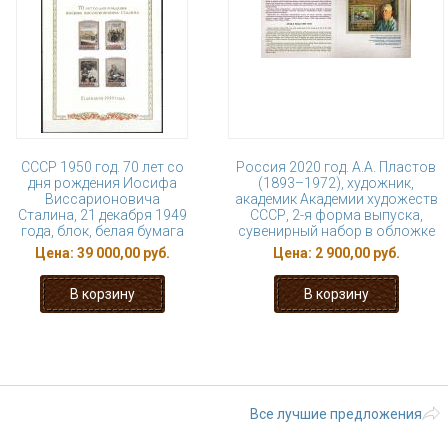
СССР 1950 год. 70 лет со
Россия 2020 год. А.А. Пластов
дня рождения Иосифа
(1893–1972), художник,
Виссарионовича
академик Академии художеств
Сталина, 21 декабря 1949
СССР, 2-я форма выпуска,
года, блок, белая бумага
сувенирный набор в обложке
Цена:
39 000,00 руб.
Цена:
2 900,00 руб.
« первая
‹ предыдущая
1
2
3
9
…
следующая ›
Все лучшие предложения