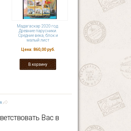
Мадагаскар 2020 год.
Древние парусники.
Средние века, блок и
малый лист
Цена:
860,00 руб.
4
5
6
7
8
последняя »
я
ветствовать Вас в