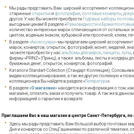
Мы рады представить Вам широкий ассортимент коллекцион
старинные
открытки
и
фотографии
,
почтовые конверты
,
доку
другое. У нас Вы можете приобрести
Годовые наборы почтовы
выгодным ценам! В разделе «
Разновидности и Браки почтовы
количество интересных марок отличающихся от остальных э
цветом, водяным знаком, зубцовкой или просечкой, клеем, пе
В разделе
«Аксессуары»
мы предлагаем широкий ассортимент 
марок, конвертов, открыток, фотографий, монет, медалей, зна
можете приобрести у нас
альбомы для марок
,
пинцеты, лупы
,
фирмы «PRINZ» (Принц), а также альбомы, листы и холдеры для
бумажных денег, открыток, конвертов, фотографий.
Каталоги Standart-Collection (Стандарт Коллекция), Соловьев
видам коллекционирования, а так же другую полезную и позн
коллекционера Вы найдете в разделе «
Литература
».
В разделе
«О магазине»
находится вся информация о том, как
магазине, оплатить заказ и получить товар. А так же в данно
информацией о гарантии и возврате.
Приглашаем Вас в наш магазин в центре Санкт-Петербурга, по
Здесь мы рады представить Вам большой выбор почтовых мар
Дня и конвертов со СпецГашениями по различной тематике, о