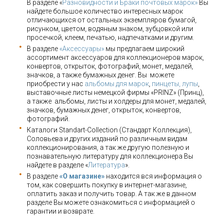
В разделе «
Разновидности и Браки почтовых марок»
Вы
найдете большое количество интересных марок
отличающихся от остальных экземпляров бумагой,
рисунком, цветом, водяным знаком, зубцовкой или
просечкой, клеем, печатью, надпечатками и другим.
В разделе
«Аксессуары»
мы предлагаем широкий
ассортимент аксессуаров для коллекционеров марок,
конвертов, открыток, фотографий, монет, медалей,
значков, а также бумажных денег. Вы можете
приобрести у нас
альбомы для марок
,
пинцеты, лупы
,
выставочные листы немецкой фирмы «PRINZ» (Принц),
а также альбомы, листы и холдеры для монет, медалей,
значков, бумажных денег, открыток, конвертов,
фотографий.
Каталоги Standart-Collection (Стандарт Коллекция),
Соловьева и других изданий по различным видам
коллекционирования, а так же другую полезную и
познавательную литературу для коллекционера Вы
найдете в разделе «
Литература
».
В разделе
«О магазине»
находится вся информация о
том, как совершить покупку в интернет-магазине,
оплатить заказ и получить товар. А так же в данном
разделе Вы можете ознакомиться с информацией о
гарантии и возврате.