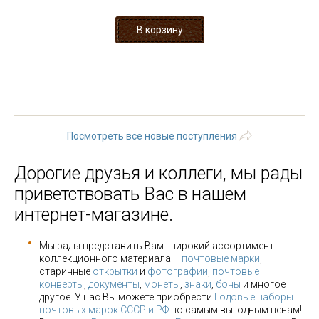
« первая
‹ предыдущая
1
2
3
4
5
6
7
8
9
…
следующая ›
последняя »
Посмотреть все новые поступления
Дорогие друзья и коллеги, мы рады
приветствовать Вас в нашем
интернет-магазине.
Мы рады представить Вам широкий ассортимент
коллекционного материала –
почтовые марки
,
старинные
открытки
и
фотографии
,
почтовые
конверты
,
документы
,
монеты
,
знаки
,
боны
и многое
другое. У нас Вы можете приобрести
Годовые наборы
почтовых марок СССР и РФ
по самым выгодным ценам!