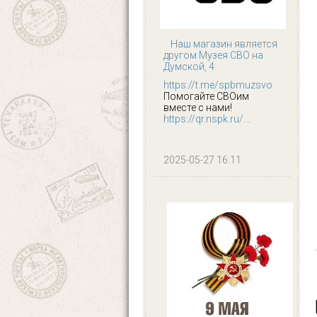
Наш магазин является
другом Музея СВО на
Думской, 4
https://t.me/spbmuzsvo
Помогайте СВОим
вместе с нами!
https://qr.nspk.ru/...
2025-05-27 16:11