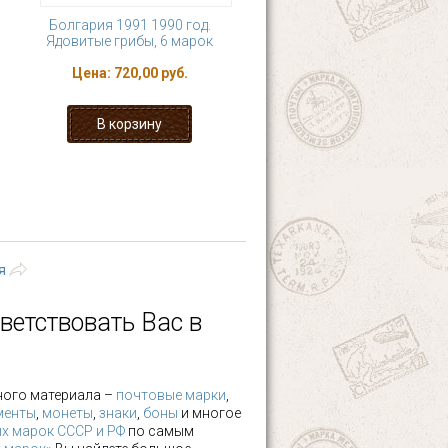
Болгария 1991 1990 год.
Ядовитые грибы, 6 марок
Цена:
720,00 руб.
4
5
6
7
8
последняя »
я
ветствовать Вас в
ного материала –
почтовые марки
,
менты
,
монеты
,
знаки
,
боны
и многое
х марок СССР и РФ
по самым