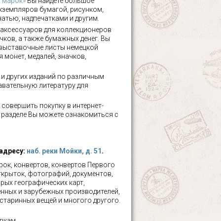
х марок»
Вы найдете большое
кземпляров бумагой, рисунком,
чатью, надпечатками и другим.
аксессуаров для коллекционеров
чков, а также бумажных денег. Вы
 выставочные листы немецкой
 монет, медалей, значков,
а и других изданий по различным
авательную литературу для
 совершить покупку в интернет-
м разделе Вы можете ознакомиться с
 адресу:
наб. реки Мойки, д. 51
.
ок, конвертов, конвертов Первого
ткрыток, фотографий, документов,
рых географических карт,
нных и зарубежных производителей,
 старинных вещей и многого другого.
вкам.