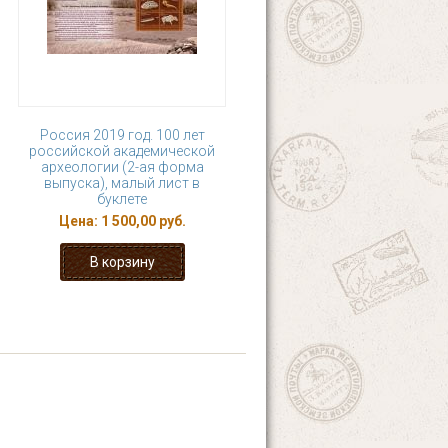
Россия 2019 год. 100 лет
российской академической
археологии (2-ая форма
выпуска), малый лист в
буклете
Цена:
1 500,00 руб.
4
5
6
7
8
последняя »