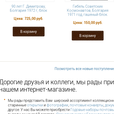
90 лет Г. Димитрову,
Гибель Советских
Болгария 1972 г, блок
Космонавтов, Болгария
1971 год, гашеный блок.
Цена:
725,00 руб.
Цена:
150,00 руб.
« первая
‹ предыдущая
1
2
3
9
…
следующая ›
Посмотреть все новые поступлени
Дорогие друзья и коллеги, мы рады при
нашем интернет-магазине.
Мы рады представить Вам широкий ассортимент коллекцион
старинные
открытки
и
фотографии
,
почтовые конверты
,
доку
другое. У нас Вы можете приобрести
Годовые наборы почтовы