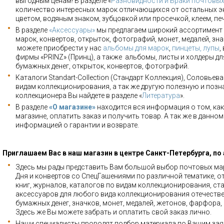
выгодным ценам! В разделе «
Разновидности и Браки почтовы
количество интересных марок отличающихся от остальных э
цветом, водяным знаком, зубцовкой или просечкой, клеем, пе
В разделе
«Аксессуары»
мы предлагаем широкий ассортимент 
марок, конвертов, открыток, фотографий, монет, медалей, зна
можете приобрести у нас
альбомы для марок
,
пинцеты, лупы
,
фирмы «PRINZ» (Принц), а также альбомы, листы и холдеры для
бумажных денег, открыток, конвертов, фотографий.
Каталоги Standart-Collection (Стандарт Коллекция), Соловьев
видам коллекционирования, а так же другую полезную и позн
коллекционера Вы найдете в разделе «
Литература
».
В разделе
«О магазине»
находится вся информация о том, как
магазине, оплатить заказ и получить товар. А так же в данно
информацией о гарантии и возврате.
Приглашаем Вас в наш магазин в центре Санкт-Петербурга, по
Здесь мы рады представить Вам большой выбор почтовых мар
Дня и конвертов со СпецГашениями по различной тематике, о
книг, журналов, каталогов по видам коллекционирования, ста
аксессуаров для любого вида коллекционирования отечестве
бумажных денег, значков, монет, медалей, жетонов, фарфора,
Здесь же Вы можете забрать и оплатить свой заказ лично.
Наши специалисты проводят подбор материала по Вашим зая