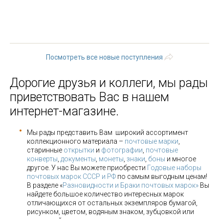
« первая
‹ предыдущая
…
22
23
24
25
26
27
28
29
30
…
следующая ›
последняя »
Посмотреть все новые поступления
Дорогие друзья и коллеги, мы рады
приветствовать Вас в нашем
интернет-магазине.
Мы рады представить Вам широкий ассортимент
коллекционного материала –
почтовые марки
,
старинные
открытки
и
фотографии
,
почтовые
конверты
,
документы
,
монеты
,
знаки
,
боны
и многое
другое. У нас Вы можете приобрести
Годовые наборы
почтовых марок СССР и РФ
по самым выгодным ценам!
В разделе «
Разновидности и Браки почтовых марок»
Вы
найдете большое количество интересных марок
отличающихся от остальных экземпляров бумагой,
рисунком, цветом, водяным знаком, зубцовкой или