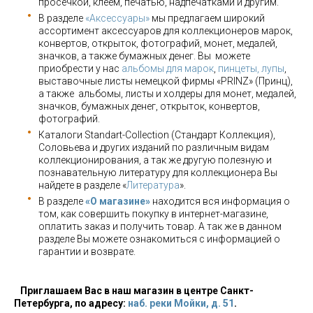
просечкой, клеем, печатью, надпечатками и другим.
В разделе
«Аксессуары»
мы предлагаем широкий
ассортимент аксессуаров для коллекционеров марок,
конвертов, открыток, фотографий, монет, медалей,
значков, а также бумажных денег. Вы можете
приобрести у нас
альбомы для марок
,
пинцеты, лупы
,
выставочные листы немецкой фирмы «PRINZ» (Принц),
а также альбомы, листы и холдеры для монет, медалей,
значков, бумажных денег, открыток, конвертов,
фотографий.
Каталоги Standart-Collection (Стандарт Коллекция),
Соловьева и других изданий по различным видам
коллекционирования, а так же другую полезную и
познавательную литературу для коллекционера Вы
найдете в разделе «
Литература
».
В разделе
«О магазине»
находится вся информация о
том, как совершить покупку в интернет-магазине,
оплатить заказ и получить товар. А так же в данном
разделе Вы можете ознакомиться с информацией о
гарантии и возврате.
Приглашаем Вас в наш магазин в центре Санкт-
Петербурга, по адресу:
наб. реки Мойки, д. 51
.