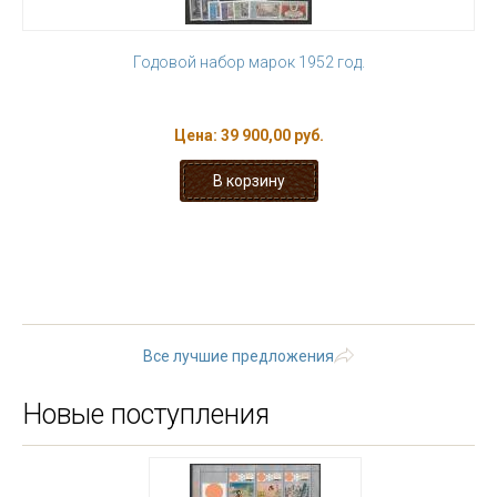
Годовой набор марок 1952 год.
Цена:
39 900,00 руб.
« первая
‹ предыдущая
…
19
20
21
22
23
24
25
26
27
следующая ›
последняя
»
Все лучшие предложения
Новые поступления