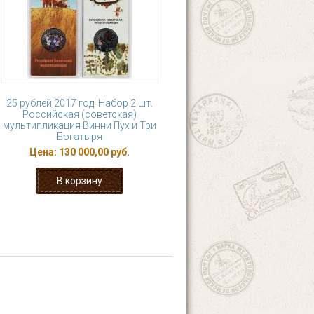
25 рублей 2017 год. Набор 2 шт.
Российская (советская)
мультипликация Винни Пух и Три
Богатыря
Цена:
130 000,00 руб.
4
5
6
7
8
последняя »