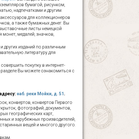
кземпляров бумагой, рисунком,
чатью, надпечатками и другим.
аксессуаров для коллекционеров
чков, а также бумажных денег. Вы
 выставочные листы немецкой
 монет, медалей, значков,
а и других изданий по различным
авательную литературу для
 совершить покупку в интернет-
м разделе Вы можете ознакомиться с
 адресу:
наб. реки Мойки, д. 51
.
ок, конвертов, конвертов Первого
ткрыток, фотографий, документов,
рых географических карт,
нных и зарубежных производителей,
 старинных вещей и многого другого.
вкам.