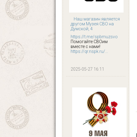
Наш магазин является
другом Музея СВО на
Думской, 4
https://t.me/spbmuzsvo
Помогайте СВОим
вместе с нами!
https://qr.nspk.ru/...
2025-05-27 16:11