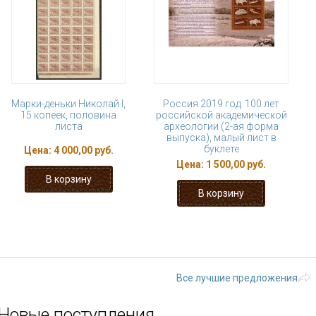
Марки-деньки Николай I,
Россия 2019 год. 100 лет
15 копеек, половина
российской академической
листа
археологии (2-ая форма
выпуска), малый лист в
буклете
Цена:
4 000,00 руб.
Цена:
1 500,00 руб.
« первая
‹ предыдущая
1
2
3
9
…
следующая ›
Все лучшие предложения
Новые поступления