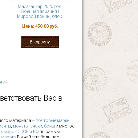
Мадагаскар 2020 год.
Военная авиация I
Мировой войны, блок.
Цена:
450,00 руб.
4
5
6
7
8
последняя »
я
ветствовать Вас в
ного материала –
почтовые марки
,
менты
,
монеты
,
знаки
,
боны
и многое
х марок СССР и РФ
по самым
х марок»
Вы найдете большое