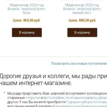
Мадагаскар 2020 год.
Мадагаскар 2020 год.
Военно - морской флот,
Военно - морской флот,
блок.
малый лист.
Цена:
450,00 руб.
Цена:
480,00 руб.
« первая
‹ предыдущая
1
2
3
9
…
следующая ›
Посмотреть все новые поступлени
Дорогие друзья и коллеги, мы рады при
нашем интернет-магазине.
Мы рады представить Вам широкий ассортимент коллекцион
старинные
открытки
и
фотографии
,
почтовые конверты
,
доку
другое. У нас Вы можете приобрести
Годовые наборы почтовы
выгодным ценам! В разделе «
Разновидности и Браки почтовы