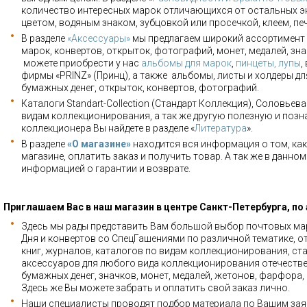
количество интересных марок отличающихся от остальных э
цветом, водяным знаком, зубцовкой или просечкой, клеем, пе
В разделе
«Аксессуары»
мы предлагаем широкий ассортимент 
марок, конвертов, открыток, фотографий, монет, медалей, зна
можете приобрести у нас
альбомы для марок
,
пинцеты, лупы
,
фирмы «PRINZ» (Принц), а также альбомы, листы и холдеры для
бумажных денег, открыток, конвертов, фотографий.
Каталоги Standart-Collection (Стандарт Коллекция), Соловьев
видам коллекционирования, а так же другую полезную и позн
коллекционера Вы найдете в разделе «
Литература
».
В разделе
«О магазине»
находится вся информация о том, как
магазине, оплатить заказ и получить товар. А так же в данно
информацией о гарантии и возврате.
Приглашаем Вас в наш магазин в центре Санкт-Петербурга, по
Здесь мы рады представить Вам большой выбор почтовых мар
Дня и конвертов со СпецГашениями по различной тематике, о
книг, журналов, каталогов по видам коллекционирования, ста
аксессуаров для любого вида коллекционирования отечестве
бумажных денег, значков, монет, медалей, жетонов, фарфора,
Здесь же Вы можете забрать и оплатить свой заказ лично.
Наши специалисты проводят подбор материала по Вашим зая