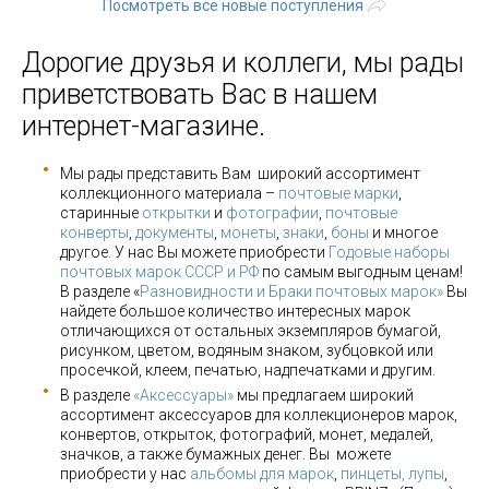
Посмотреть все новые поступления
Дорогие друзья и коллеги, мы рады
приветствовать Вас в нашем
интернет-магазине.
Мы рады представить Вам широкий ассортимент
коллекционного материала –
почтовые марки
,
старинные
открытки
и
фотографии
,
почтовые
конверты
,
документы
,
монеты
,
знаки
,
боны
и многое
другое. У нас Вы можете приобрести
Годовые наборы
почтовых марок СССР и РФ
по самым выгодным ценам!
В разделе «
Разновидности и Браки почтовых марок»
Вы
найдете большое количество интересных марок
отличающихся от остальных экземпляров бумагой,
рисунком, цветом, водяным знаком, зубцовкой или
просечкой, клеем, печатью, надпечатками и другим.
В разделе
«Аксессуары»
мы предлагаем широкий
ассортимент аксессуаров для коллекционеров марок,
конвертов, открыток, фотографий, монет, медалей,
значков, а также бумажных денег. Вы можете
приобрести у нас
альбомы для марок
,
пинцеты, лупы
,