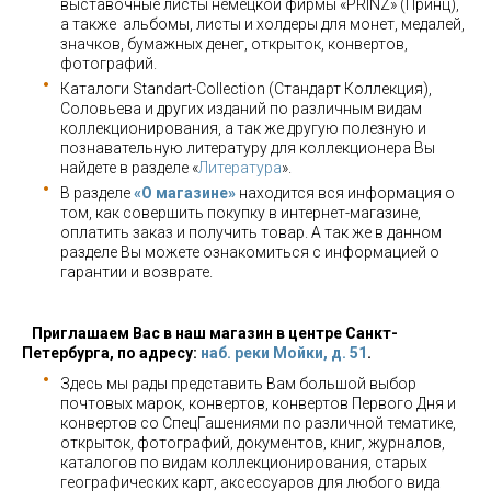
выставочные листы немецкой фирмы «PRINZ» (Принц),
а также альбомы, листы и холдеры для монет, медалей,
значков, бумажных денег, открыток, конвертов,
фотографий.
Каталоги Standart-Collection (Стандарт Коллекция),
Соловьева и других изданий по различным видам
коллекционирования, а так же другую полезную и
познавательную литературу для коллекционера Вы
найдете в разделе «
Литература
».
В разделе
«О магазине»
находится вся информация о
том, как совершить покупку в интернет-магазине,
оплатить заказ и получить товар. А так же в данном
разделе Вы можете ознакомиться с информацией о
гарантии и возврате.
Приглашаем Вас в наш магазин в центре Санкт-
Петербурга, по адресу:
наб. реки Мойки, д. 51
.
Здесь мы рады представить Вам большой выбор
почтовых марок, конвертов, конвертов Первого Дня и
конвертов со СпецГашениями по различной тематике,
открыток, фотографий, документов, книг, журналов,
каталогов по видам коллекционирования, старых
географических карт, аксессуаров для любого вида