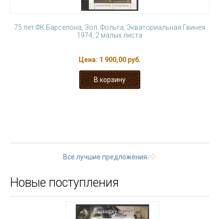
75 лет ФК Барселона, Зол. Фольга, Экваториальная Гвинея
1974, 2 малых листа
Цена:
1 900,00 руб.
« первая
‹ предыдущая
…
10
11
12
13
14
15
16
17
18
…
следующая ›
последняя »
Все лучшие предложения
Новые поступления