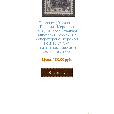
Германия (Оккупация
Бельгии, I Мировая)
1916/1918 год. Стандарт.
Аллегория. Германия с
императорской короной,
ном. 15 С/15 Pf,
надпечатка, 1 марка из
серии (наклейка)
Цена:
130,00 руб.
« первая
‹ предыдущая
…
10
11
12
13
14
15
16
17
18
…
следующая ›
последняя »