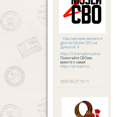
Наш магазин является
другом Музея СВО на
Думской, 4
https://t.me/spbmuzsvo
Помогайте СВОим
вместе с нами!
https://qr.nspk.ru/...
2025-05-27 16:11