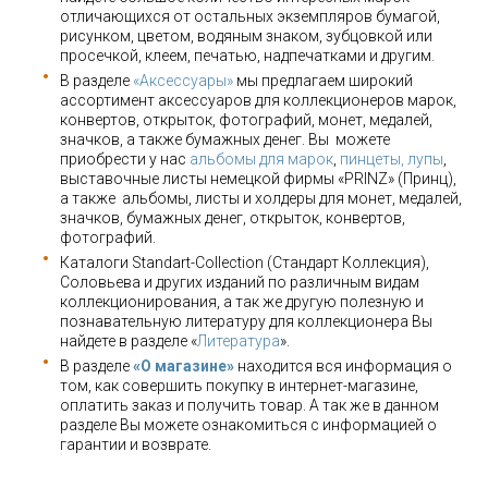
отличающихся от остальных экземпляров бумагой,
рисунком, цветом, водяным знаком, зубцовкой или
просечкой, клеем, печатью, надпечатками и другим.
В разделе
«Аксессуары»
мы предлагаем широкий
ассортимент аксессуаров для коллекционеров марок,
конвертов, открыток, фотографий, монет, медалей,
значков, а также бумажных денег. Вы можете
приобрести у нас
альбомы для марок
,
пинцеты, лупы
,
выставочные листы немецкой фирмы «PRINZ» (Принц),
а также альбомы, листы и холдеры для монет, медалей,
значков, бумажных денег, открыток, конвертов,
фотографий.
Каталоги Standart-Collection (Стандарт Коллекция),
Соловьева и других изданий по различным видам
коллекционирования, а так же другую полезную и
познавательную литературу для коллекционера Вы
найдете в разделе «
Литература
».
В разделе
«О магазине»
находится вся информация о
том, как совершить покупку в интернет-магазине,
оплатить заказ и получить товар. А так же в данном
разделе Вы можете ознакомиться с информацией о
гарантии и возврате.