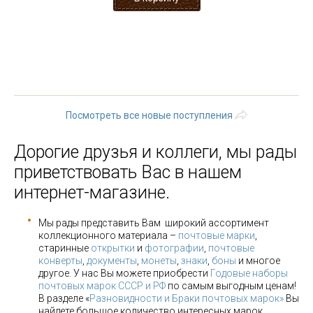
« первая
‹ предыдущая
…
9
10
11
12
13
14
15
16
17
…
следующая ›
последняя »
Посмотреть все новые поступления
Дорогие друзья и коллеги, мы рады
приветствовать Вас в нашем
интернет-магазине.
Мы рады представить Вам широкий ассортимент
коллекционного материала –
почтовые марки
,
старинные
открытки
и
фотографии
,
почтовые
конверты
,
документы
,
монеты
,
знаки
,
боны
и многое
другое. У нас Вы можете приобрести
Годовые наборы
почтовых марок СССР и РФ
по самым выгодным ценам!
В разделе «
Разновидности и Браки почтовых марок»
Вы
найдете большое количество интересных марок