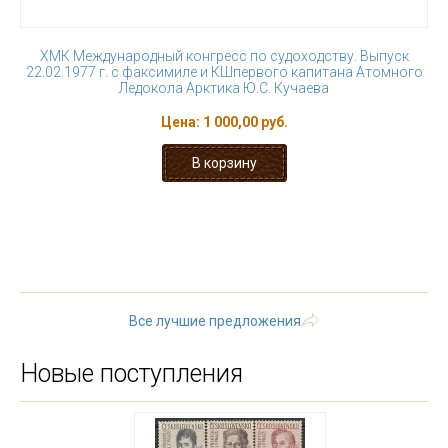
ХМК Международный конгресс по судоходству. Выпуск
22.02.1977 г. с факсимиле и КШпервого капитана Атомного
Ледокола Арктика Ю.С. Кучаева
Цена:
1 000,00 руб.
« первая
‹ предыдущая
…
9
10
11
12
13
14
15
16
17
…
следующая ›
последняя »
Все лучшие предложения
Новые поступления