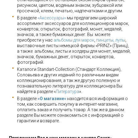
рисунком, цветом, водяным знаком, зубцовкой или
просечкой, клеем, печатью, надпечатками и другим.
В разделе
«Аксессуары»
мы предлагаем широкий
ассортимент аксессуаров для коллекционеров марок,
конвертов, открыток, фотографий, монет, медалей,
значков, а также бумажных денег. Вы можете
приобрести у нас
альбомы для марок
,
пинцеты, лупы
,
выставочные листы немецкой фирмы «PRINZ» (Принц),
а также альбомы, листы и холдеры для монет, медалей,
значков, бумажных денег, открыток, конвертов,
фотографий.
Каталоги Standart-Collection (Стандарт Коллекция),
Соловьева и других изданий по различным видам
коллекционирования, а так же другую полезную и
познавательную литературу для коллекционера Вы
найдете в разделе «
Литература
».
В разделе
«О магазине»
находится вся информация о
том, как совершить покупку в интернет-магазине,
оплатить заказ и получить товар. А так же в данном
разделе Вы можете ознакомиться с информацией о
гарантии и возврате.