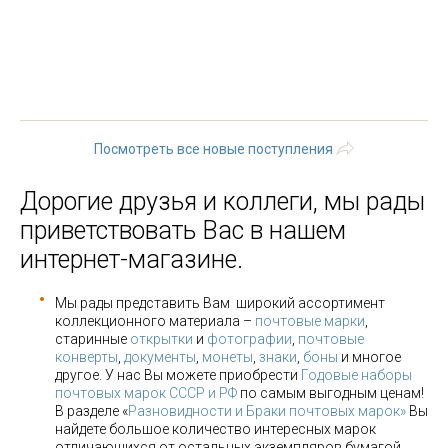
« первая
‹ предыдущая
…
8
9
10
11
12
13
14
15
16
…
следующая ›
последняя »
Посмотреть все новые поступления
Дорогие друзья и коллеги, мы рады
приветствовать Вас в нашем
интернет-магазине.
Мы рады представить Вам широкий ассортимент
коллекционного материала –
почтовые марки
,
старинные
открытки
и
фотографии
,
почтовые
конверты
,
документы
,
монеты
,
знаки
,
боны
и многое
другое. У нас Вы можете приобрести
Годовые наборы
почтовых марок СССР и РФ
по самым выгодным ценам!
В разделе «
Разновидности и Браки почтовых марок»
Вы
найдете большое количество интересных марок
отличающихся от остальных экземпляров бумагой,