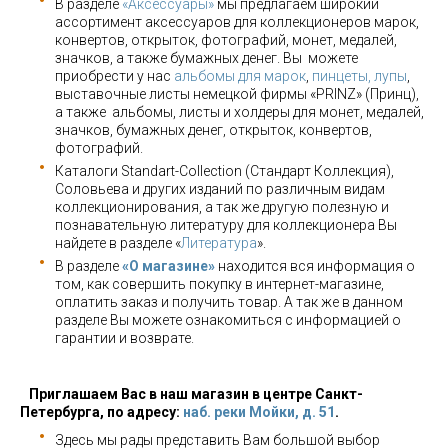
В разделе
«Аксессуары»
мы предлагаем широкий
ассортимент аксессуаров для коллекционеров марок,
конвертов, открыток, фотографий, монет, медалей,
значков, а также бумажных денег. Вы можете
приобрести у нас
альбомы для марок
,
пинцеты, лупы
,
выставочные листы немецкой фирмы «PRINZ» (Принц),
а также альбомы, листы и холдеры для монет, медалей,
значков, бумажных денег, открыток, конвертов,
фотографий.
Каталоги Standart-Collection (Стандарт Коллекция),
Соловьева и других изданий по различным видам
коллекционирования, а так же другую полезную и
познавательную литературу для коллекционера Вы
найдете в разделе «
Литература
».
В разделе
«О магазине»
находится вся информация о
том, как совершить покупку в интернет-магазине,
оплатить заказ и получить товар. А так же в данном
разделе Вы можете ознакомиться с информацией о
гарантии и возврате.
Приглашаем Вас в наш магазин в центре Санкт-
Петербурга, по адресу:
наб. реки Мойки, д. 51
.
Здесь мы рады представить Вам большой выбор