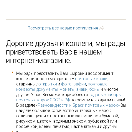
« первая
‹ предыдущая
…
4
5
6
7
8
9
10
11
12
…
следующая ›
последняя »
Посмотреть все новые поступления
Дорогие друзья и коллеги, мы рады
приветствовать Вас в нашем
интернет-магазине.
Мы рады представить Вам широкий ассортимент
коллекционного материала –
почтовые марки
,
старинные
открытки
и
фотографии
,
почтовые
конверты
,
документы
,
монеты
,
знаки
,
боны
и многое
другое. У нас Вы можете приобрести
Годовые наборы
почтовых марок СССР и РФ
по самым выгодным ценам!
В разделе «
Разновидности и Браки почтовых марок»
Вы
найдете большое количество интересных марок
отличающихся от остальных экземпляров бумагой,
рисунком, цветом, водяным знаком, зубцовкой или
просечкой, клеем, печатью, надпечатками и другим.