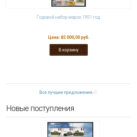
Годовой набор марок 1951 год.
Цена:
82 000,00 руб.
« первая
‹ предыдущая
…
4
5
6
7
8
9
10
11
12
…
следующая ›
последняя »
Все лучшие предложения
Новые поступления