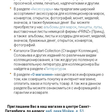
просечкой, клеем, печатью, надпечатками и другим.
В разделе
«Аксессуары»
мы предлагаем широкий
ассортимент аксессуаров для коллекционеров марок,
конвертов, открыток, фотографий, монет, медалей,
значков, а также бумажных денег. Вы можете
приобрести у нас
альбомы для марок
,
пинцеты, лупы
,
выставочные листы немецкой фирмы «PRINZ» (Принц),
а также альбомы, листы и холдеры для монет, медалей,
значков, бумажных денег, открыток, конвертов,
фотографий.
Каталоги Standart-Collection (Стандарт Коллекция),
Соловьева и других изданий по различным видам
коллекционирования, а так же другую полезную и
познавательную литературу для коллекционера Вы
найдете в разделе «
Литература
».
В разделе
«О магазине»
находится вся информация о
том, как совершить покупку в интернет-магазине,
оплатить заказ и получить товар. А так же в данном
разделе Вы можете ознакомиться с информацией о
гарантии и возврате.
Приглашаем Вас в наш магазин в центре Санкт-
Петербурга, по адресу:
наб. реки Мойки, д. 51
.