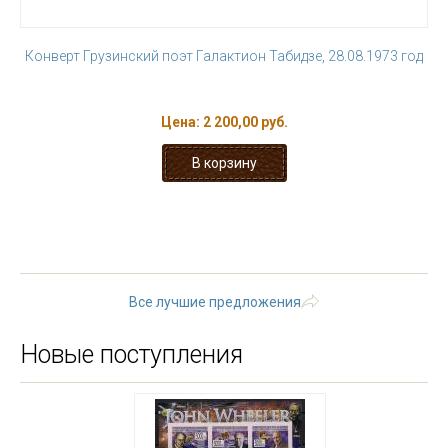
Конверт Грузинский поэт Галактион Табидзе, 28.08.1973 год
Цена:
2 200,00 руб.
« первая
‹ предыдущая
1
2
3
4
5
6
7
8
9
…
следующая ›
последняя »
Все лучшие предложения
Новые поступления