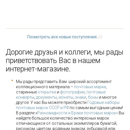
« первая
‹ предыдущая
1
2
3
4
5
6
7
8
9
…
следующая ›
последняя »
Посмотреть все новые поступления
Дорогие друзья и коллеги, мы рады
приветствовать Вас в нашем
интернет-магазине.
Мы рады представить Вам широкий ассортимент
коллекционного материала –
почтовые марки
,
старинные
открытки
и
фотографии
,
почтовые
конверты
,
документы
,
монеты
,
знаки
,
боны
и многое
другое. У нас Вы можете приобрести
Годовые наборы
почтовых марок СССР и РФ
по самым выгодным ценам!
В разделе «
Разновидности и Браки почтовых марок»
Вы
найдете большое количество интересных марок
отличающихся от остальных экземпляров бумагой,
рисунком, цветом, водяным знаком, зубцовкой или