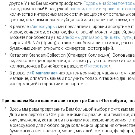
другое. У нас Вы можете приобрести
Годовые наборы почтовы
выгодным ценам! В разделе «
Разновидности и Браки почтовы
количество интересных марок отличающихся от остальных э
цветом, водяным знаком, зубцовкой или просечкой, клеем, пе
В разделе
«Аксессуары»
мы предлагаем широкий ассортимент 
марок, конвертов, открыток, фотографий, монет, медалей, зна
можете приобрести у нас
альбомы для марок
,
пинцеты, лупы
,
фирмы «PRINZ» (Принц), а также альбомы, листы и холдеры для
бумажных денег, открыток, конвертов, фотографий.
Каталоги Standart-Collection (Стандарт Коллекция), Соловьев
видам коллекционирования, а так же другую полезную и позн
коллекционера Вы найдете в разделе «
Литература
».
В разделе
«О магазине»
находится вся информация о том, как
магазине, оплатить заказ и получить товар. А так же в данно
информацией о гарантии и возврате.
Приглашаем Вас в наш магазин в центре Санкт-Петербурга, по
Здесь мы рады представить Вам большой выбор почтовых мар
Дня и конвертов со СпецГашениями по различной тематике, о
книг, журналов, каталогов по видам коллекционирования, ста
аксессуаров для любого вида коллекционирования отечестве
бумажных денег, значков, монет, медалей, жетонов, фарфора,