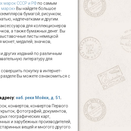
х марок СССР и РФ
по самым
х марок»
Вы найдете большое
кземпляров бумагой, рисунком,
чатью, надпечатками и другим.
аксессуаров для коллекционеров
чков, а также бумажных денег. Вы
 выставочные листы немецкой
 монет, медалей, значков,
а и других изданий по различным
авательную литературу для
 совершить покупку в интернет-
м разделе Вы можете ознакомиться с
 адресу:
наб. реки Мойки, д. 51
.
ок, конвертов, конвертов Первого
ткрыток, фотографий, документов,
рых географических карт,
нных и зарубежных производителей,
 старинных вещей и многого другого.