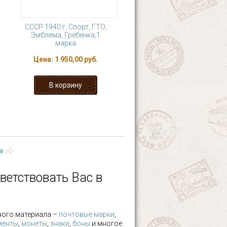
СССР 1940 г, Спорт, ГТО,
Эмблема, Гребенка,1
марка
Цена:
1 950,00 руб.
9
…
следующая ›
я
ветствовать Вас в
ного материала –
почтовые марки
,
менты
,
монеты
,
знаки
,
боны
и многое