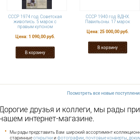
СССР 1974 год. Советская
СССР 1940 год. ВДНХ.
живопись. 5 марок с
Павильоны. 17 марок
правым купоном
Цена:
25 000,00 руб.
Цена:
1 090,00 руб.
1
2
3
4
5
6
7
8
последняя »
Посмотреть все новые поступлени
Дорогие друзья и коллеги, мы рады при
нашем интернет-магазине.
Мы рады представить Вам широкий ассортимент коллекцион
старинные
открытки
и
фотографии
,
почтовые конверты
,
доку