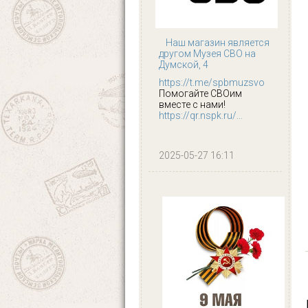
Наш магазин является
другом Музея СВО на
Думской, 4
https://t.me/spbmuzsvo
Помогайте СВОим
вместе с нами!
https://qr.nspk.ru/...
2025-05-27 16:11