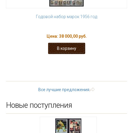
Годовой набор марок 1956 год
Цена:
38 000,00 руб.
1
2
3
4
5
6
7
8
9
…
следующая ›
последняя »
Все лучшие предложения
Новые поступления