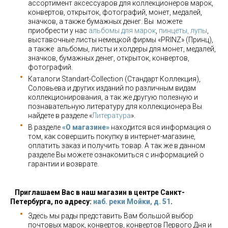
ассортимент аксессуаров для коллекционеров марок,
конвертов, открыток, фотографий, монет, медалей,
значков, а также бумажных денег. Вы можете
приобрести у нас
альбомы для марок
,
пинцеты, лупы
,
выставочные листы немецкой фирмы «PRINZ» (Принц),
а также альбомы, листы и холдеры для монет, медалей,
значков, бумажных денег, открыток, конвертов,
фотографий.
Каталоги Standart-Collection (Стандарт Коллекция),
Соловьева и других изданий по различным видам
коллекционирования, а так же другую полезную и
познавательную литературу для коллекционера Вы
найдете в разделе «
Литература
».
В разделе
«О магазине»
находится вся информация о
том, как совершить покупку в интернет-магазине,
оплатить заказ и получить товар. А так же в данном
разделе Вы можете ознакомиться с информацией о
гарантии и возврате.
Приглашаем Вас в наш магазин в центре Санкт-
Петербурга, по адресу:
наб. реки Мойки, д. 51
.
Здесь мы рады представить Вам большой выбор
почтовых марок, конвертов, конвертов Первого Дня и