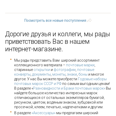
8
9
…
следующая ›
последняя »
Посмотреть все новые поступления
Дорогие друзья и коллеги, мы рады
приветствовать Вас в нашем
интернет-магазине.
Мы рады представить Вам широкий ассортимент
коллекционного материала –
почтовые марки
,
старинные
открытки
и
фотографии
,
почтовые
конверты
,
документы
,
монеты
,
знаки
,
боны
и многое
другое. У нас Вы можете приобрести
Годовые наборы
почтовых марок СССР и РФ
по самым выгодным ценам!
В разделе «
Разновидности и Браки почтовых марок»
Вы
найдете большое количество интересных марок
отличающихся от остальных экземпляров бумагой,
рисунком, цветом, водяным знаком, зубцовкой или
просечкой, клеем, печатью, надпечатками и другим.
В разделе
«Аксессуары»
мы предлагаем широкий