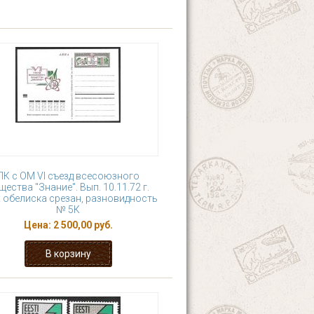
ПК с ОМ VI съезд всесоюзного
щества "Знание". Вып. 10.11.72 г.
 обелиска срезан, разновидность
№ 5К
Цена:
2 500,00 руб.