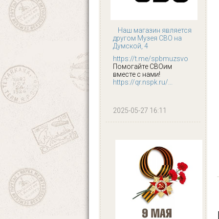
Наш магазин является
другом Музея СВО на
Думской, 4
https://t.me/spbmuzsvo
Помогайте СВОим
вместе с нами!
https://qr.nspk.ru/...
2025-05-27 16:11