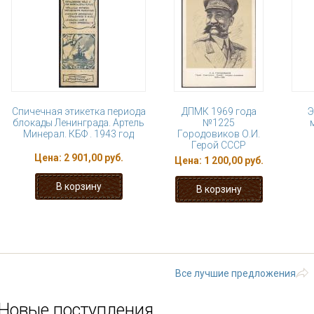
Спичечная этикетка периода
ДПМК 1969 года
Э
блокады Ленинграда. Артель
№1225
Минерал. КБФ . 1943 год
Городовиков О.И.
Герой СССР
Цена:
2 901,00 руб.
Цена:
1 200,00 руб.
1
2
3
4
5
6
7
8
последняя »
Все лучшие предложения
Новые поступления