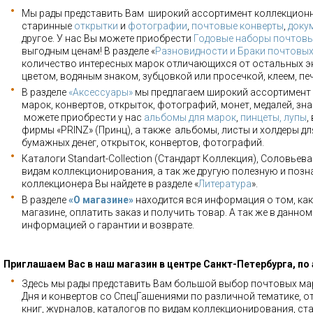
Мы рады представить Вам широкий ассортимент коллекцион
старинные
открытки
и
фотографии
,
почтовые конверты
,
доку
другое. У нас Вы можете приобрести
Годовые наборы почтовы
выгодным ценам! В разделе «
Разновидности и Браки почтовы
количество интересных марок отличающихся от остальных э
цветом, водяным знаком, зубцовкой или просечкой, клеем, пе
В разделе
«Аксессуары»
мы предлагаем широкий ассортимент 
марок, конвертов, открыток, фотографий, монет, медалей, зна
можете приобрести у нас
альбомы для марок
,
пинцеты, лупы
,
фирмы «PRINZ» (Принц), а также альбомы, листы и холдеры для
бумажных денег, открыток, конвертов, фотографий.
Каталоги Standart-Collection (Стандарт Коллекция), Соловьев
видам коллекционирования, а так же другую полезную и позн
коллекционера Вы найдете в разделе «
Литература
».
В разделе
«О магазине»
находится вся информация о том, как
магазине, оплатить заказ и получить товар. А так же в данно
информацией о гарантии и возврате.
Приглашаем Вас в наш магазин в центре Санкт-Петербурга, по
Здесь мы рады представить Вам большой выбор почтовых мар
Дня и конвертов со СпецГашениями по различной тематике, о
книг, журналов, каталогов по видам коллекционирования, ста