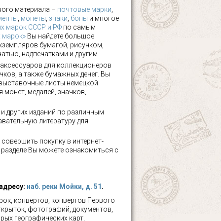
ного материала –
почтовые марки
,
менты
,
монеты
,
знаки
,
боны
и многое
х марок СССР и РФ
по самым
х марок»
Вы найдете большое
кземпляров бумагой, рисунком,
чатью, надпечатками и другим.
аксессуаров для коллекционеров
чков, а также бумажных денег. Вы
 выставочные листы немецкой
 монет, медалей, значков,
а и других изданий по различным
авательную литературу для
 совершить покупку в интернет-
м разделе Вы можете ознакомиться с
 адресу:
наб. реки Мойки, д. 51
.
ок, конвертов, конвертов Первого
ткрыток, фотографий, документов,
рых географических карт,