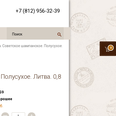
+7 (812) 956-32-39
а. Советское шампанское. Полусухое.
0
Полусухое. Литва. 0,8
59
орошее
б.