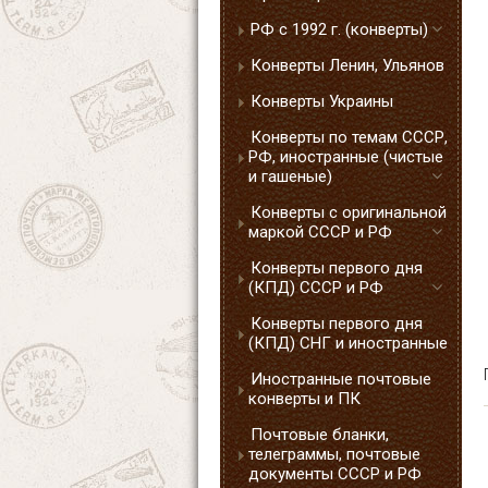
РФ с 1992 г. (конверты)
Конверты Ленин, Ульянов
Конверты Украины
Конверты по темам СССР,
РФ, иностранные (чистые
и гашеные)
Конверты с оригинальной
маркой СССР и РФ
Конверты первого дня
(КПД) СССР и РФ
Конверты первого дня
(КПД) СНГ и иностранные
Иностранные почтовые
конверты и ПК
Почтовые бланки,
телеграммы, почтовые
документы СССР и РФ