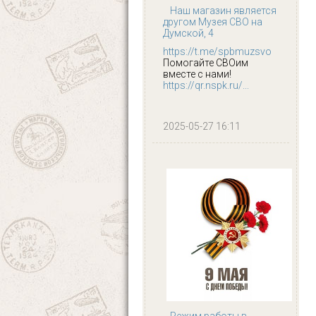
Наш магазин является
другом Музея СВО на
Думской, 4
https://t.me/spbmuzsvo
Помогайте СВОим
вместе с нами!
https://qr.nspk.ru/...
2025-05-27 16:11
Режим работы в