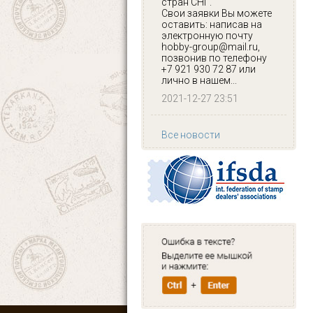
стран СНГ.
Свои заявки Вы можете
оставить: написав на
электронную почту
hobby-group@mail.ru,
позвонив по телефону
+7 921 930 72 87 или
лично в нашем...
2021-12-27 23:51
Все новости