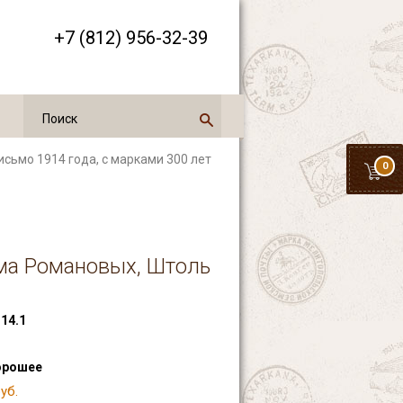
+7 (812) 956-32-39
исьмо 1914 года, с марками 300 лет
0
ома Романовых, Штоль
14.1
орошее
уб.