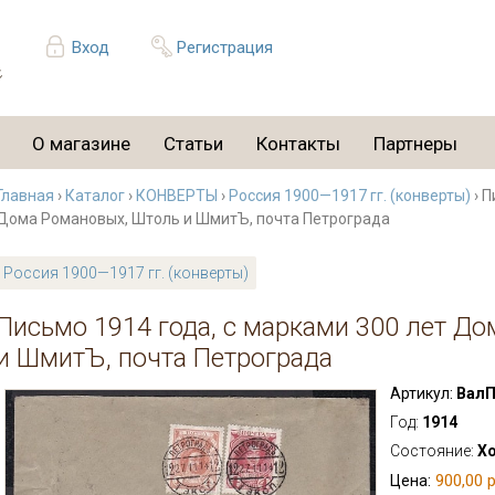
Вход
Регистрация
О магазине
Статьи
Контакты
Партнеры
Главная
›
Каталог
›
КОНВЕРТЫ
›
Россия 1900—1917 гг. (конверты)
› П
Дома Романовых, Штоль и ШмитЪ, почта Петрограда
Россия 1900—1917 гг. (конверты)
Письмо 1914 года, с марками 300 лет Д
и ШмитЪ, почта Петрограда
Артикул:
ВалП
Год:
1914
Состояние:
Х
900,00 р
Цена: