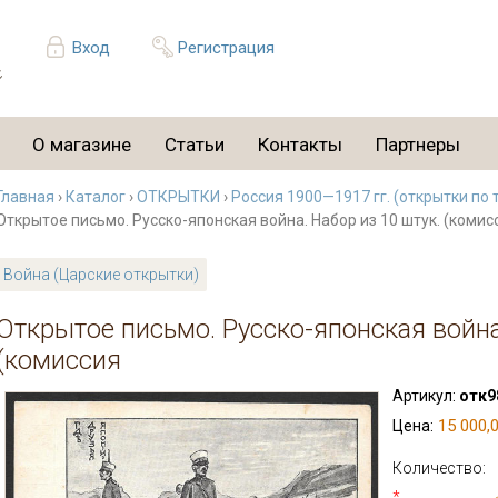
Вход
Регистрация
О магазине
Статьи
Контакты
Партнеры
Главная
›
Каталог
›
ОТКРЫТКИ
›
Россия 1900—1917 гг. (открытки по 
Открытое письмо. Русско-японская война. Набор из 10 штук. (комис
Война (Царские открытки)
Открытое письмо. Русско-японская война
(комиссия
Артикул:
отк9
15 000,0
Цена:
Количество:
*