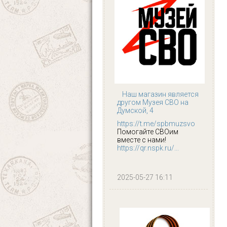
Наш магазин является
другом Музея СВО на
Думской, 4
https://t.me/spbmuzsvo
Помогайте СВОим
вместе с нами!
https://qr.nspk.ru/...
2025-05-27 16:11