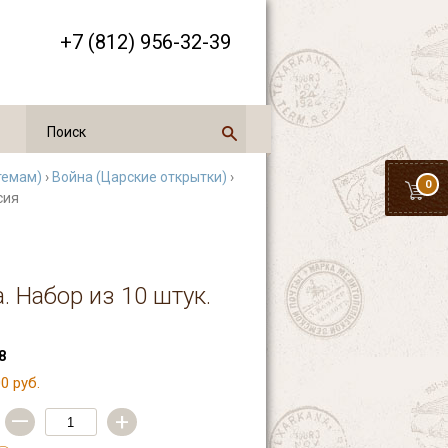
+7 (812) 956-32-39
темам)
›
Война (Царские открытки)
›
0
сия
. Набор из 10 штук.
8
0 руб.
—
+