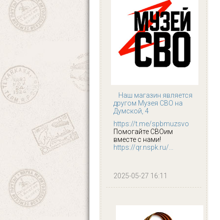
Наш магазин является
другом Музея СВО на
Думской, 4
https://t.me/spbmuzsvo
Помогайте СВОим
вместе с нами!
https://qr.nspk.ru/...
2025-05-27 16:11