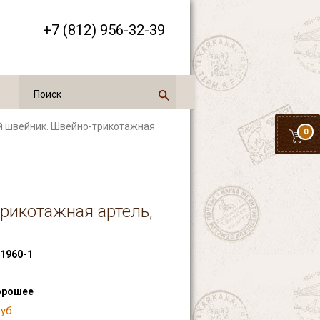
+7 (812) 956-32-39
й швейник. Швейно-трикотажная
0
рикотажная артель,
1960-1
орошее
уб.